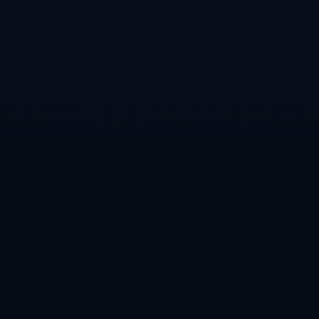
RELATED NEWS
孙颖莎4-0横扫刘炜珊 顺利挺进全运会乒乓女单16强
张德顺创中国女子10公里路跑新纪录
巴恩斯三双库里39分 猛龙加时险胜勇士
斯诺克西安大奖赛：丁俊晖5-1击败布朗 顺利挺进32强
福彩3D第016期牛魔王预测诗
吴艳妮12秒98头名晋级全运会女子100米栏决赛
CATEGORIES