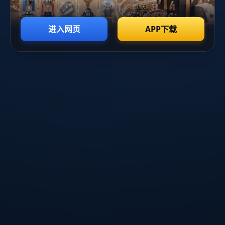
比赛中，团队精神的重要性不可忽视。我们可以回顾一些经典案例，从中
5年的欧冠决赛中，利物浦队在上半场0-3落后的情况下，通过下半场的团
起了欧冠奖杯。这场比赛充分说明了团队精神的重要性，与C罗此次让点
时刻的决策：C罗的智慧选择**
点的决定不仅仅是出于对队友的支持，更是基于对比赛形势的准确判断。
赛的走势。C罗能够在这种关键时刻做出让点的决定，体现了他对全局的
和榜样：球员精神的传承**