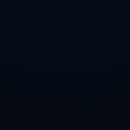
为一名老将，他身上所展现的无私和团队精神，给年轻球员树立了良好的
球员从中学到经验，懂得在关键时刻如何为队友提供支持，从而提升整个
次比赛，我们再次看到了C罗无与伦比的领导才能和无私精神，这不仅是
技术和战术的对决，**更是一场团队精神与无私奉献的较量**。在这场较
励着无数球迷。
VIOUS：
英超｜利物浦主場2：2逼和富咸 阿仙奴主場0：
0賽和愛華頓.
TED NEWS
莎4-0横扫刘炜珊 顺利挺进全运会乒乓女单16强