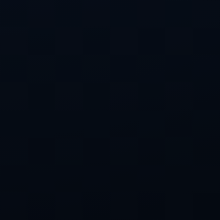
榜样。这种行为不仅有助于提升球队的凝聚力，还能让更
球队的战斗力。
对马内的一次帮助，更是对全队精神面貌的提升。足球不
量中，C罗与马内的表现无疑将成为一个永久的经典，感
NEXT：
C羅參加世界杯進球總數據一覽.
2026-03-06T18:31:58+08:00