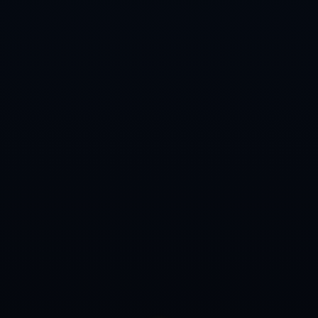
[NBA]福克斯26分 马刺主场战胜太阳.
歐洲超級杯皇家馬德裏2-0法蘭克福 阿拉巴首開紀錄本澤馬破門.
CONTACT US
Contact: 问鼎娱乐娱乐
Phone: 13983017357
Tel: 029-7328297
E-mail: admin@cms-wending.com
Add:云南省红河哈尼族彝族自治州建水县盘江乡
Copyright 2024
问鼎娱乐官网-问鼎娱乐app下载
All Rights by
问鼎娱乐娱乐