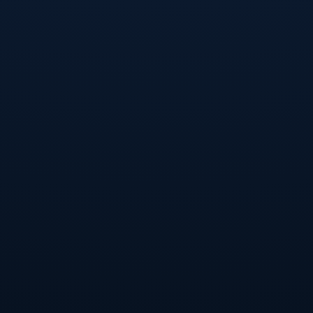
3次射正，相比於般茅的10次射門機會，完全處於下風。
此外，紐卡素的防守體系在面對速度型前鋒（如古華特）時顯得尤
為脆弱，整體站位過於後置，給了對手太多開闊的射門空間。這場
0-3的失利或將成為他們重整防線的關鍵契機。
### **古華特與般茅的未來可期**
**祖斯甸古華特**的表現無疑是這場比賽的焦點，但這不僅僅是一
場個人的勝利，這也是整個般茅團隊共同成功的體現。在未來的英
超賽事中，般茅若能延續這種狀態且進一步加強戰術調整，勢必成
為本賽季“黑馬”榜上的頭號選手，而古華特也或將成為英超新一代
的耀眼球星。他們的目標絕不僅僅是保級，而是真正踏上更高的舞
台。