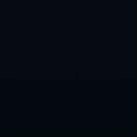
戴格諾特初登NBA杯決賽 深感挑戰與考驗 身心皆將傾註於此.
效果显著！随着35岁的巴特勒加盟勇士，最开心的应该是以下5
人！.
罗马诺：富安健洋以自由球员身份加盟阿贾克斯，签约至2026年
6月
【原创】足彩预测专家预测：周一004葡超 博阿维斯VS卡沙比亚.
图安泽贝：合作过的球员中最出色的是小猪，他仿佛有减慢时间
的魔法.
4-4！4-0！足坛疯狂一夜，巴萨被绝平，切尔西大胜，国米强势
晋级.
周中凌晨！国足18强赛关键战对沙特2：15开球，你会熬夜支持
吗？.
CONTACT US