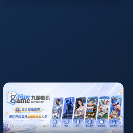
键比赛。**这场比赛的胜利不仅对国足至关重要，还可
员更多上场的机会，将是本场比赛的一大看点。
作为一个在中国足坛具有影响力的归化球员，自然成为球
国家队的表现机会并不多，因此对阵马尔代夫这场比赛
的统治力**。历史数据显示，中国队曾以5-0大胜马尔
一套极具攻击性的阵容，这是阿兰得到上场机会的一大
前锋提供发挥空间与机会。阿兰拥有出色的一对一能力
兰能够在此役中获得出场机会，很可能利用对手的防守失
在谨慎选择阵容和战术，以确保比赛的胜利。尽管阿兰