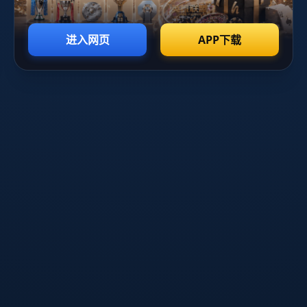
毋庸置疑，但在关键比赛中选择信任那些更有经验的球员也是无可厚非的
注意，同时也要在有限的比赛时间中充分发挥自己的才能。