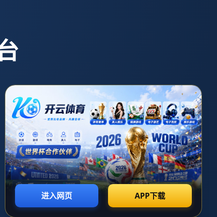
馬爾代夫需大勝.