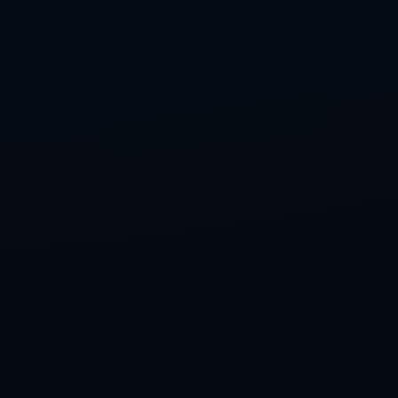
履职一年间丨全国政协委员赵晓萍：推进民间外交新实
践 讲好新时代中国故事.