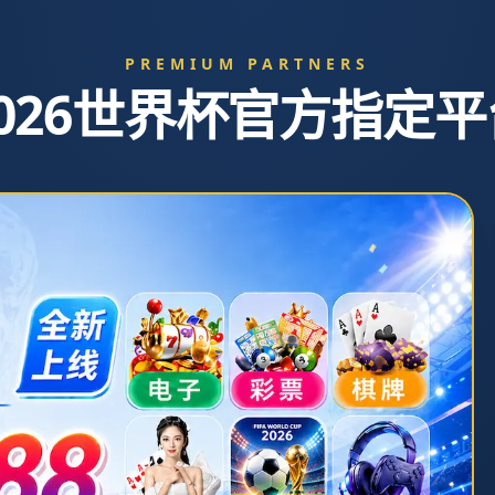
中心
联系方式
S
阿蘭能否迎來機會？ 國足戰