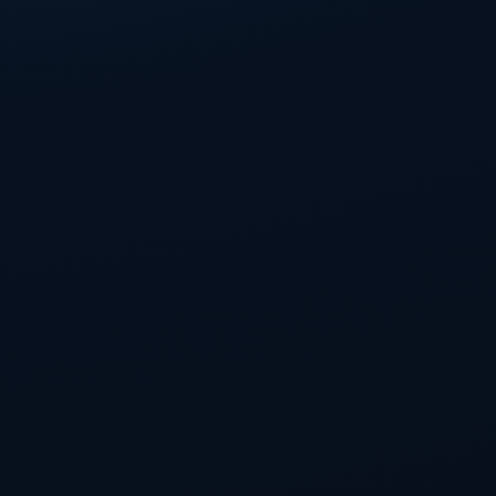
光表现赢得了国家队的稳定位置。相比之下，阿兰仍需
，阿兰都应该以一种积极的心态去迎接挑战，因为每一次
，也需通过让如阿兰这样的球员上场，探索更多战术组
做的，就是耐心、勤奋，并且在获得机会时全力以赴，