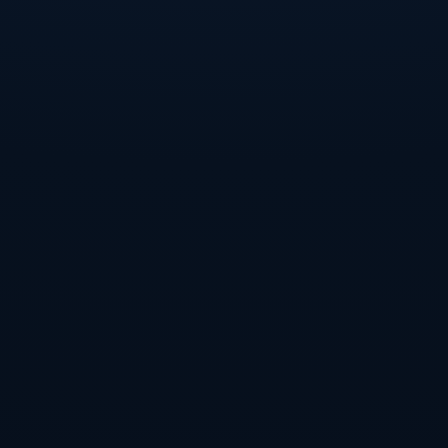
的角度来看，一个成功的案例是广州恒大的前锋埃尔克森，他通过多次高
力，争取在有限的时间里带来惊喜。*在本场比赛中无论是否能获得首发
是积累经验，与教练建立信任关系的机会*。
述，中国队在这场对阵马尔代夫的比赛中，不仅需要大胜以增强出线机会
能性。这将使球队在未来的比赛中更加游刃有余。阿兰在这一过程中所需