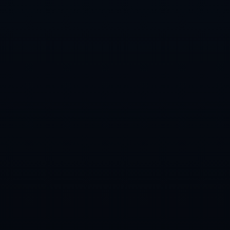
2025年中国男篮比赛暂告一段落，曾经的宏远三少未能在国家队
合体.
聯賽杯1／4決賽熱刺2-1西漢姆聯 貝爾溫傳射盧卡斯建功.
足球》陆足协惩处遭质疑双标：中超假球案球员禁赛 裁判退赃就
没事.
被遗忘的功臣，他成了皇马的勤务之星？
CONTACT US
Contact: 问鼎娱乐娱乐
Phone: 13983017357
Tel: 029-7328297
E-mail: admin@cms-wending.com