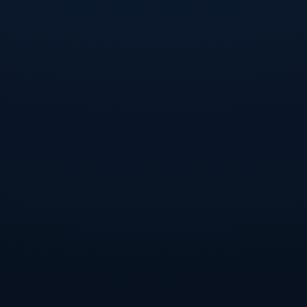
事实——哪怕你是**四星德国队**，大意与低效也会让弱队有机可
乘。
---
## **案例启示：弱队如何颠覆强队？**
从策略分析来看，北马其顿的获胜并非单靠运气。在潘德夫的领导