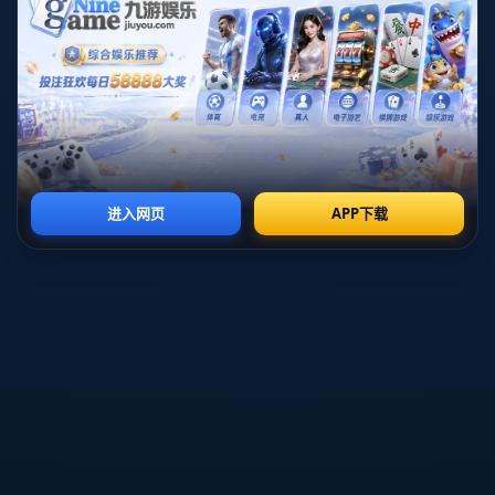
——比赛末段由阿利奧斯基送出助攻，特拉伊科夫斯基完成致命一
击，锁定胜局。这种极高的把握能力是德国队此役缺失的重要因
素。
---
## **比赛反思：传统强队为何屡屡失常？**
德国队的这场失利并非单次偶然，而更像是沉疴难愈的综合体现。
从2018年世界杯小组赛出局，到本次世预赛输给北马其顿，德国
队的表现已不复当年辉煌。主教练勒夫在赛后承认：“我们犯了很
多不必要的错误，这让我们的对手有机可乘。”
德国足球近年面具光鲜，实则内在问题重重。在缺乏一个稳定前锋
的情况下，中场组织效率也随着克罗斯、穆勒等老将逐渐老化而下
降。相较之下，北马其顿虽然明星球员稀少，但在场上展现了更强
的拼劲和团队协作能力。这场比赛，让众多豪门球队都意识到一个