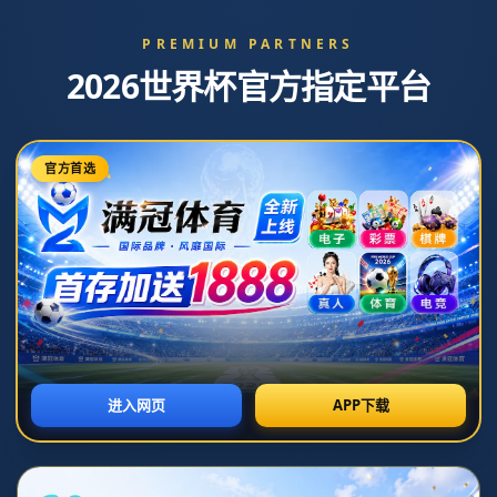
CATEGORIES
Toggle
navigati
首页
> NEWS
NEWS
有转机💥安东尼首谈红牌：会全力申诉 我已做
好迎战皇马的准备.
**有转机💥安东尼首谈红牌：会全力申诉 我已做好迎战皇马的准备
**