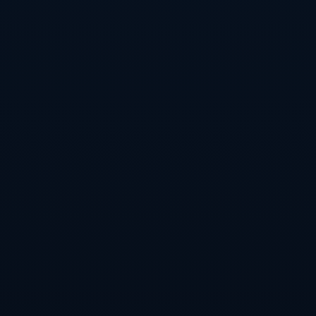
对安东尼来说，他能否顺利返回赛场不仅关乎个人荣誉，也是球队
命运的重要一环。此外，这场顶级对决中的每一个细节都可能影响
联赛格局。从赛程安排来看，皇马的阵容齐整，近期状态也非常火
热。而安东尼如果能够参战，将为对手的后防带来极大压力，毕竟
他的速度和突破能力向来是对手的梦魇。
---