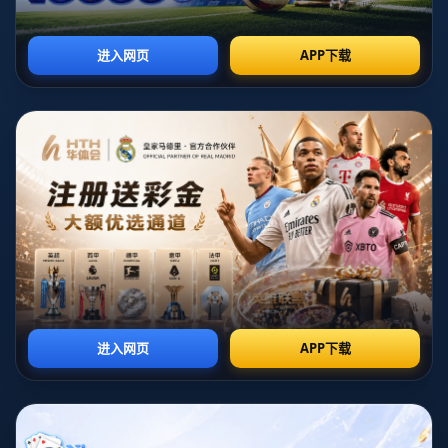
---
### **红牌风波：争议不断的判罚**
在上场比赛中，安东尼因一次疑似危险动作被主裁判直接出示红
牌。这一判罚立即引发巨大争议，部分球迷和媒体认为裁判过于苛
刻，甚至有声音表示，这样的判罚可能会对球队士气造成深远的负
面影响。反观主裁判的表态，其给出的理由是**“保护比赛公平性和
球员安全”**。由此可见，这并非一次普通的红牌事件，而是关乎规
则执行与比赛态度的双重考量。
针对这场风波，安东尼此次的发声堪称及时且必要。 “我会全力申
诉，”安东尼在接受记者采访时说道，“这是场比赛中的误判，我的
意图并非伤害对方球员。希望通过公平的流程，能够给我和球队一
个公正的结果。”
---