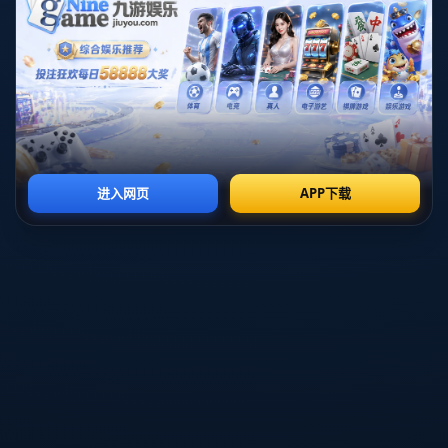
### **安东尼的强硬态度：积极准备对抗皇马**
在聚焦这一风波的同时，更令人兴奋的是，安东尼对即将到来的比
赛充满信心。这一次他直言，他已经**“全力以赴调整状态，时刻准
备迎战”**。毕竟，对阵皇马的赛事将是联赛中至关重要的一场“天
王山之战”。如果安东尼能够成功申诉并摆脱禁赛资格，他的发挥
无疑会为球队增添底气。
对比安东尼此前出色的表现，无论是组织进攻还是关键射门，他的
存在都将是球队胜败的关键。本赛季至今，安东尼的传球成功率高
达85%以上，且已多次在多线赛事中为球队贡献决定性的表现。即
便背负争议，他仍展现出作为一名顶尖球员的职业态度和魄力，直
面挑战、迎难而上。