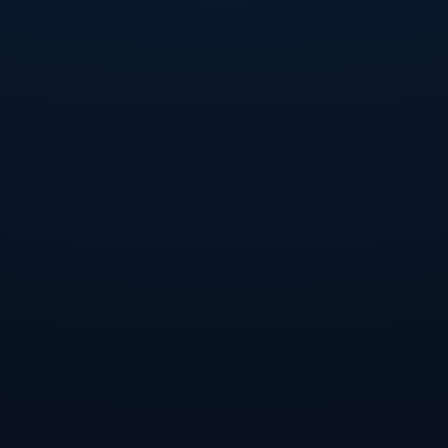
## **4. 不给对手任何机会的封盖——周琦的防守统治力**
在新疆队的比赛中，周琦贡献了一次精彩绝伦的封盖。当对手企图