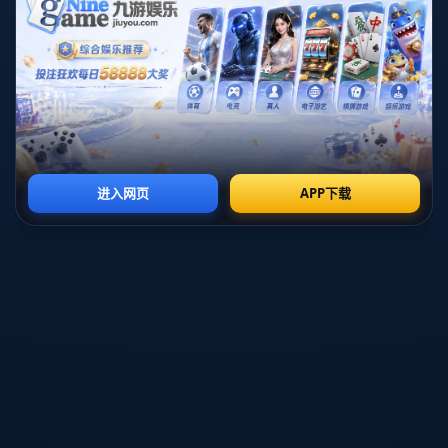
---
## **3. 技术与激情的结合——张宁的大心脏隔扣**
作为年轻一代的代表人物，**张宁**在比赛中上演了一记不可思议
的隔人暴扣。他在突破过程中完全无惧对手的身高优势，直接杀入
篮下，以强势的起跳将篮球狠狠扣入篮筐。这不仅是展示个人身体
素质的瞬间，更是一份敢于挑战极限的霸气展现。比赛解说甚至激
动地感叹：“这就是未来的中国篮球领军人物！”张宁的隔扣得分绝
对堪称本轮比赛的一大传奇。
---