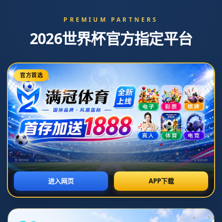
CATEGORIES
Toggle
navigati
首页
> NEWS
NEWS
【精彩时刻】CBA第30轮五佳球.
# 【精彩时刻】CBA第30轮五佳球精彩解析
### 前言