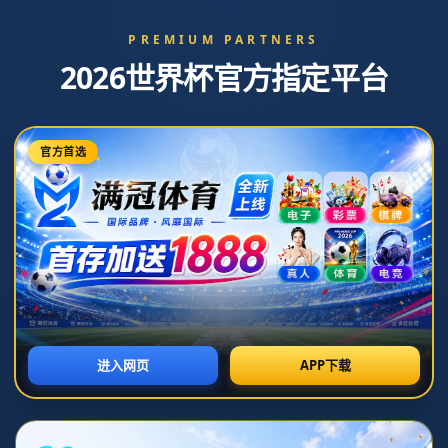
CATEGORIES
Toggle
navigati
首页
> NEWS
NEWS
NBA》杜兰特亲口证实今年不续约 明年赚两年
1.238亿美元合约.
**杜兰特亲口证实：今年不续约，明年赚取两年1.238亿美元合约**
在NBA这个群星璀璨的联盟中，每一个球员的动向总能引起广泛关