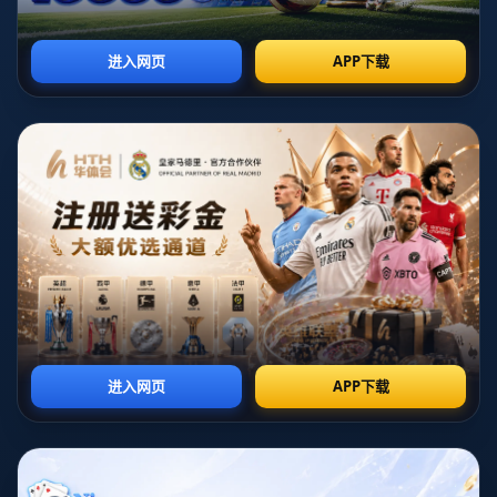
的决策因素。杜兰特选择暂不续约，**不仅是对现有球队的考量，
更是一项长远经济策略**。根据NBA薪资专家分析，杜兰特即将在
明年通过一份价值两年1.238亿美元的合同，再次刷新自己的职业
巅峰。这一策略旨在利用明年的合同提升自己的薪资空间，并在短
期内为自己创造更大的经济效益。
**职业生涯的巅峰与挑战**