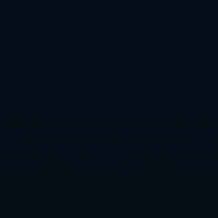
RELATED NEWS
孙颖莎4-0横扫刘炜珊 顺利挺进全运会乒乓女单16强
张德顺创中国女子10公里路跑新纪录
巴恩斯三双库里39分 猛龙加时险胜勇士
斯诺克西安大奖赛：丁俊晖5-1击败布朗 顺利挺进32强
福彩3D第016期牛魔王预测诗
吴艳妮12秒98头名晋级全运会女子100米栏决赛