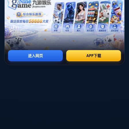
杜兰特在NBA的职业生涯中，已然取得了无数荣耀。**两度荣膺总
决赛MVP**，多次入选全明星，这些都证明了他的实力。然而，对
于一位明星球员而言，巅峰时期能否持续是职业生涯的关键点。通
过调整合同结构，杜兰特不仅可以**确保职业生涯的财务安全**，
更可以于未来自由选择适合的球队，继续追求总冠军的梦想。
**市场动态与球队策略**
杜兰特的决定不仅影响了个人，还对球队和市场产生深远影响。对
于球队而言，他们必须在杜兰特可能离队的前提下，重新评估长期
发展计划。与此同时，其他球队也在积极准备，以便在明年引入杜
兰特这样的超级球星。这种市场动态，对整个NBA联盟的竞争格局
必将产生巨大冲击。
**案例分析：明星球员的合同策略**