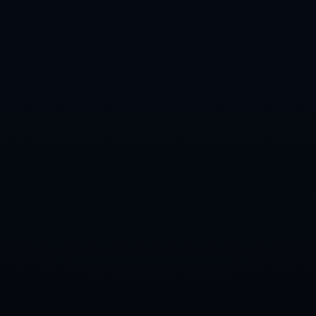
F1卡塔尔大奖赛：中国车手周冠宇赛季首获积分并当选最佳车手.
温故｜回想当年的中考体育,你还记得都考了啥吗？.
曝博格巴離隊曼聯將免簽米蘭中場凱西.
CONTACT US
Contact: 问鼎娱乐娱乐
Phone: 13983017357
Tel: 029-7328297
E-mail: admin@cms-wending.com
Add:云南省红河哈尼族彝族自治州建水县盘江乡