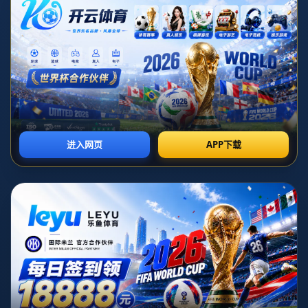
**马洛卡和拉斯帕尔马斯**，两支风格完全不同的西甲球队，将在
本轮联赛正面交锋。这场比赛因马洛卡新增一名伤员、两名中场缺
阵这一硬伤，而备受关注。作为一场可能左右两队赛季目标的重要
对决，比赛充满了悬念和看点。本文将从伤病影响、战术布置和数
据对比等方面，对这场比赛进行全面预测分析。
---
### **伤病困扰：马洛卡核心中场缺席或成隐患**
马洛卡本场比赛的备战工作可谓困难重重。近期球队新增了一名伤
员，而更为关键的是，**两名中场核心球员的缺阵**或将严重削弱
球队的攻防转换能力。根据西甲近几轮的数据统计，马洛卡在进攻
端极度依赖中路的组织调度，这两名中场球员在此前的比赛中传球
成功率高达85%以上，且多次创造关键机会。球队在没有这两名球
员的情况下，能否保持中场活跃性无疑是本场比赛的一大谜团。