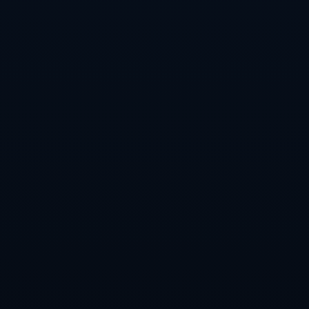
NEXT：
价格已达67万元，科比首冠同款戒指正被拍卖.
RELATED NEWS
孙颖莎4-0横扫刘炜珊 顺利挺进全运会乒乓女单16强
张德顺创中国女子10公里路跑新纪录
巴恩斯三双库里39分 猛龙加时险胜勇士
斯诺克西安大奖赛：丁俊晖5-1击败布朗 顺利挺进32强
福彩3D第016期牛魔王预测诗
吴艳妮12秒98头名晋级全运会女子100米栏决赛