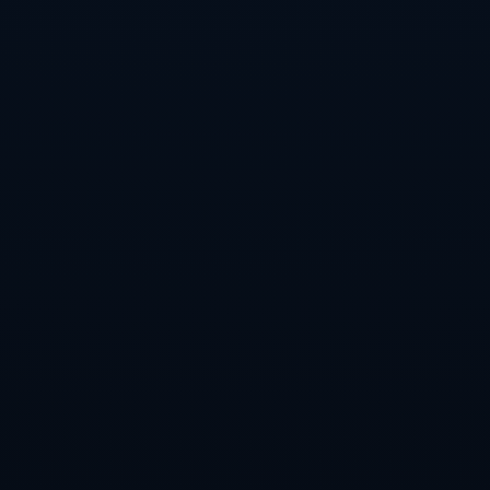
RELATED NEWS
孙颖莎4-0横扫刘炜珊 顺利挺进全运会乒乓女单16强
张德顺创中国女子10公里路跑新纪录
巴恩斯三双库里39分 猛龙加时险胜勇士
斯诺克西安大奖赛：丁俊晖5-1击败布朗 顺利挺进32强
福彩3D第016期牛魔王预测诗
吴艳妮12秒98头名晋级全运会女子100米栏决赛