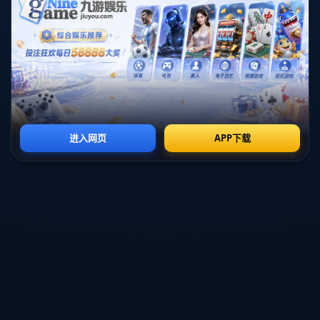
契配合帮助球队重新跻身欧洲豪门行列。
**勞塔羅·馬丁內斯在国际赛场的表现**
在国家队层面，勞塔羅也展现出了领袖风范。他在各类国际比赛中
为阿根廷队贡献了多粒关键进球，特别是在2021年美洲杯上，其
表现令人称道。这届赛事标志着阿根廷自1993年以来的首个国际
大赛冠军，而勞塔羅的贡献无疑是不可或缺的。
**战术灵活性与技术分析**
*勞塔羅·馬丁內斯*的成功不仅仅依赖于他个人的进球能力，也得益
于他的战术灵活性。无论是在单箭头阵型中充当主要得分手，还是
在双前锋体系中与搭档相辅相成，勞塔羅总能出色地完成教练布置
的任务。他的**快速反应**和**准确预判**让他能在瞬息万变的比赛
中抓住每一个机会。