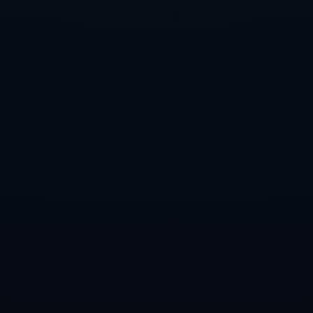
PREVIOUS：
石宇奇获评世界羽联年度男单最佳运动员
NEXT：
图文互动·为一路走来的自己骄傲——专访网球“金花”张
帅.
RELATED NEWS
孙颖莎4-0横扫刘炜珊 顺利挺进全运会乒乓女单16强
张德顺创中国女子10公里路跑新纪录
巴恩斯三双库里39分 猛龙加时险胜勇士
斯诺克西安大奖赛：丁俊晖5-1击败布朗 顺利挺进32强
福彩3D第016期牛魔王预测诗
吴艳妮12秒98头名晋级全运会女子100米栏决赛