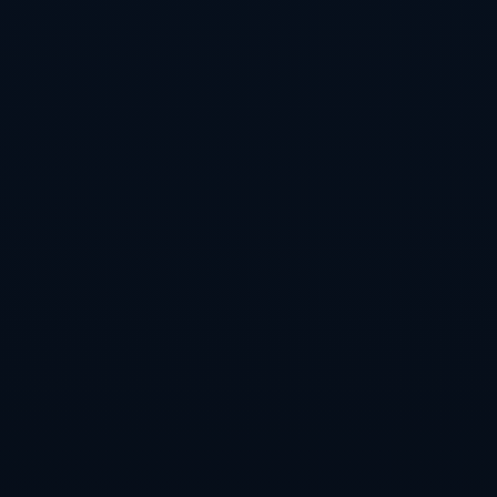
从更宏观的角度来看，这份后卫身价榜的更新不仅是一串数字的变
化，也映射出当代足球战术进化与引援逻辑的调整。中卫正在从
“防守苦工”走向“战术中枢”，阿森纳式的高身价后防组合成为趋势
代表；边后卫则在进攻属性之外被要求承担更多战术职责，否则就
可能在“性价比”评估中落入下风。对于阿什拉夫、门德斯这样的顶
级边路好手来说，如何在保持速度和爆点的提升内收参与组织、加
强与中场的衔接，将是他们继续提升个人身价和影响力的关键。可
以预见，随着新赛季的深入和未来转会窗口的开启，这份身价榜还
会不断变化，但萨利巴领衔、阿森纳三人入围、传统边后卫双星暂
别前三的格局，已经为外界勾勒出一个清晰信号：后卫的价值定
义，正在被新一代战术潮流彻底重塑。