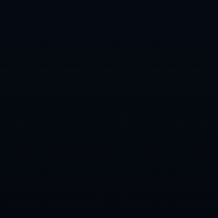
德尚不會被法國解雇可能辭職 齊達內做好出任主帥準備.
阿森納刷新英國足球轉會紀錄 1.05億鎊引進賴斯.
就这样的比赛态度，比登贝莱强不了多少，巴萨主帅要和他谈谈
了.
中超精彩對決 成都蓉城大勝亞泰 帕拉西奧斯上演帽子戲法.
CONTACT US
Contact: 问鼎娱乐娱乐
Phone: 13983017357
Tel: 029-7328297
E-mail: admin@cms-wending.com
Add:云南省红河哈尼族彝族自治州建水县盘江乡