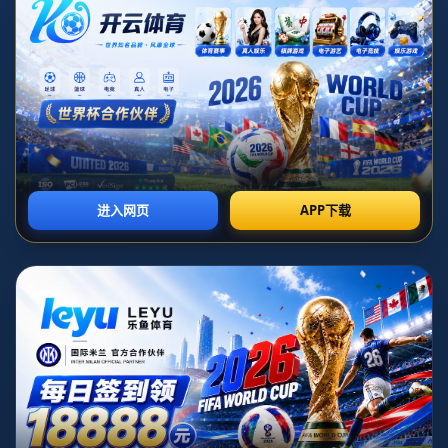
迷，我真的很开心。这对我来说意义重大，我会继续努力，为这件
球衣、为这座城市付出一切。”这是巴里奥斯本赛季首次当选马竞
单月最佳球员，却是许多球迷心中“迟到”的认可，毕竟从赛季初开
始，他就凭借硬朗的风格、不知疲倦的奔跑和超龄的比赛阅读能
力，成为西蒙尼麾下最值得信赖的中场屏障之一。
11月对于马竞而言，是在多线作战考验下依然保持竞争力的关键阶
段。在密集的赛程里，球队经历了西甲联赛与欧冠小组赛的双重压
力，而巴里奥斯几乎场场首发，出场时间高居全队前列。他在中场
的覆盖面积惊人，抢断、拦截、协防、拼抢，几乎无处不在。数据
统计显示，他在11月的场均抢断次数、成功对抗次数和夺回球权次
数，都位列队内前列，某些场次甚至是全场最高。尤其是在对阵强
度极高的客场比赛中，巴里奥斯的存在感越发突出，他既是球队防
线前的“防火墙”，也是由守转攻的第一发起点。正因如此，马竞球