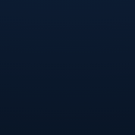
在领奖仪式上，当被问及如何看待这份荣誉时，巴里奥斯显得十分
谦逊。他说：“这是团队的认可，也是球迷的认可，但对我来说，
这只是一个开始。我身边有很多优秀的队友，大家都在互相帮助，
是他们让我的比赛变得更容易。西蒙尼教练每天都在推动我进步，
告诉我该如何在比赛中做正确的选择，我还有很多地方需要学