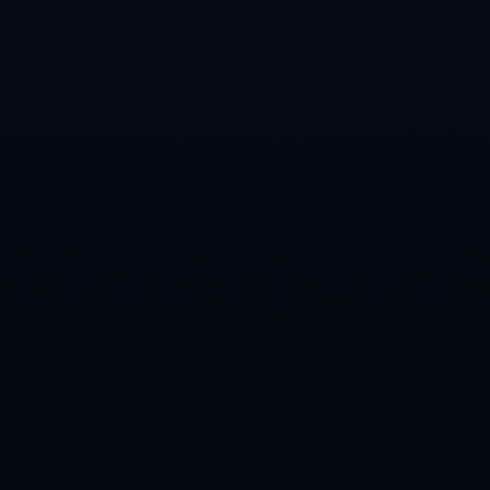
意媒：曼联阿森纳马竞有意弗拉霍维奇，尤文可能接受3500万欧
报价.
劳塔罗生涯8次对热那亚终获首球，对阵30支意甲球队28支均有
破门.
沃西表示濃眉正處於職業生涯巔峰期 並學會了如何充分發揮自己
的能力.
穆帥三次染紅冠絕意甲！魔力消失依靠紅牌轉移註意力？.
F1卡塔尔大奖赛：中国车手周冠宇赛季首获积分并当选最佳车手.
C罗再炮轰金球奖：毫无可信度！你根本赢不了，我多次有这种
感觉.
沙特联积分榜：吉达联合7分领跑，新月第2，胜利落后前三名3
分.
2021-22賽季法國足球甲級聯賽積分榜.