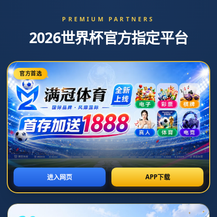
CATEGORIES
Toggle
navigati
首页
> NEWS
NEWS
巴里奥斯当选马竞11月最佳球员：感谢投票，
非常开心
在刚刚结束的评选中，马德里竞技官方宣布，乌拉圭中场巴里奥斯
当选球队11月最佳球员。这位年仅20岁的小将，在接受俱乐部媒
体采访时难掩激动之情，他直言：“非常感谢所有给我投票的球