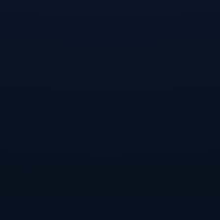
习。”这样的表态，既体现了他的职业态度，也折射出马竞更衣室
内部和谐、团结的氛围。队内不少老将在社交媒体上转发俱乐部的
官宣海报，向巴里奥斯送上祝贺，足见这位年轻人已经得到了队友
们的全面认可。
球迷们的热情同样是这次当选的重要背景。马竞官方发起的11月最
佳球员评选活动上线后，俱乐部社交平台下很快被“Barrios”刷屏。
不少球迷纷纷留言表示，“他是这支球队的心脏之一”“从来没有见过
如此年轻却如此成熟的中场”“没有他，马竞的防守不会这么稳”。还
有乌拉圭球迷远隔重洋参与投票，称赞他是“蒙得维的亚走出来的
硬汉”。这种跨越国界的支持，反映出巴里奥斯在俱乐部与国家队
层面的双重期待：他不仅被视为马竞中场未来多年的基石之一，也
是乌拉圭国家队新一代中场的潜在核心。
从技战术层面看，巴里奥斯的崛起，为西蒙尼提供了更多中场配置