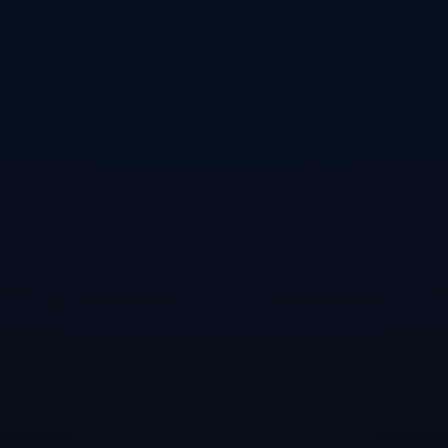
前赛季，巴萨曾凭借坚固的防守和强大的进攻在西甲乃至欧洲赛场披荆斩棘。
霸，更凭借出色的防守，确保每场比赛的场均丢球数处于低位。这种双管
防守才能为进攻奠定坚实的基础。