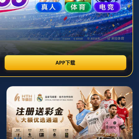
萨本赛季防守问题凸显：丢球数创上赛季同期纪录**