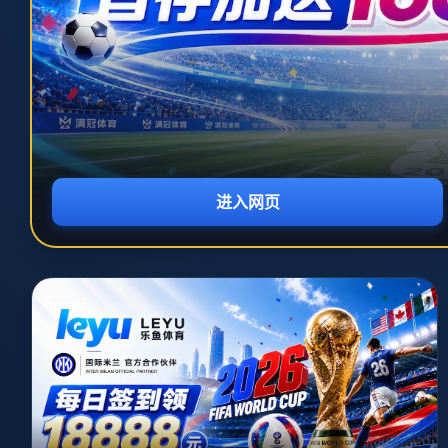
**巴
NEWS
C罗再炮轰金球奖：毫无可信度！你根
本赢不了，我多次有这种感觉.
英超｜利物浦主場2：2逼和富咸 阿仙
奴主場0：0賽和愛華頓.
曝曼奇尼正考慮辭去意大利國家隊主帥.
內馬爾家出15萬歐，挺身幫助阿爾維
斯！或能助減刑！.
[乒乓球]李武军：中国队乒乓球亚洲杯
收获颇丰.
哈曼：皇马困境源于主帅权威削弱，与
阿隆索无关
吉森：為梅州九牛“衝超”，自豪完成使
命！中國最喜愛城市，三亞！.