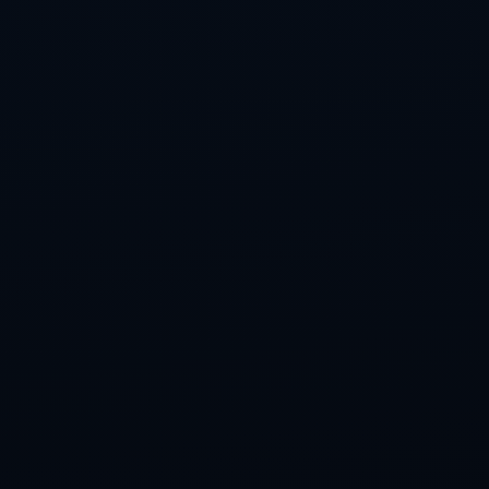
、战术以及心态上的缺陷。解决这些防守问题不仅需要短
调整，巴萨才能重拾昔日的辉煌。
XT：
5000萬鎊！巴薩首次報價B席遭曼城拒絕！.