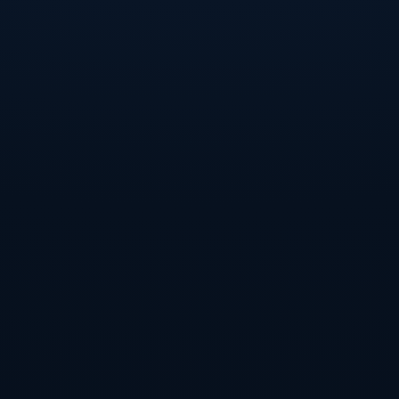
揭示问题**
赛季的数据统计，巴萨的*场均丢球数*较上赛季提高了明显的幅度。在面
字让巴萨的球迷感到不安，也对球队成绩带来直接影响。显然，若不尽快
调配的挑战**
塞罗那防守问题的另一个因素**在于球员的变化和调度的不当。新引入的球
*也影响了整体防守水平。后防球员之间缺乏默契与配合，使得巴萨的防线
员组合并充分发挥他们的潜力。
调整与适应**
意的是，*现代足球赛场上对战术的适应能力变得尤为重要*。巴萨在进攻
纵深与压迫，这就要求防守球员具备更强的适应能力与执行力。然而，现
有时显得不足。
案例的启示**