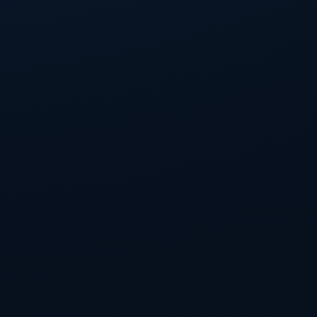
对强敌时，巴萨的防线如同纸糊一般，屡次被攻破。这一
解决防守端的问题，巴萨将面临更严峻的挑战。
员可能还未能完全融入球队的战术体系，**而老将的状态
屡屡遭遇险境。球队急需找到一个平衡点，以便调动最合
端上一直坚持传控打法，这样的战术风格在防守时则需要
阶段巴萨的战术调整似乎未能跟上步伐，球队在场上的