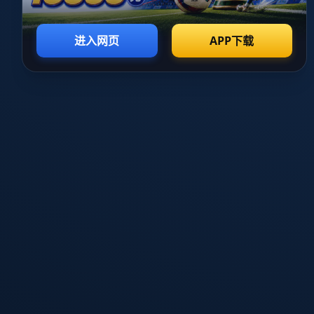
奥多伊解读第二球：射门与传中结合，
成功破门
CONTACT US
Contact: 问鼎娱乐娱乐
Phone: 13983017357
Tel: 029-7328297
E-mail: admin@cms-wending.com
Add:云南省红河哈尼族彝族自治州建水
县盘江乡