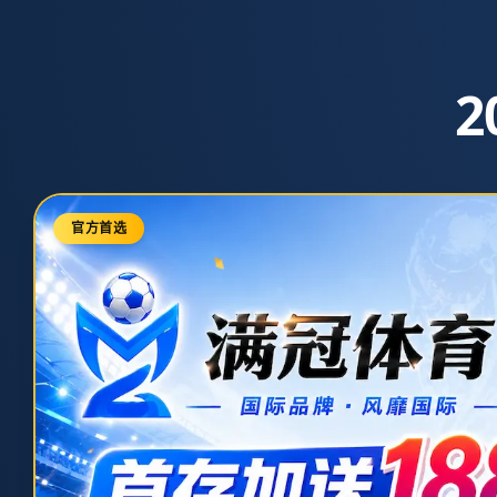
HOME
关于我们
产品中心
新闻
首页
> NEWS
CATEGORIES
NEW
公司新闻
行业资讯