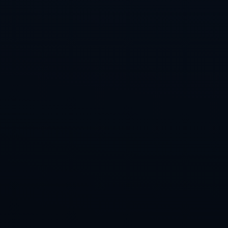
*综上
期的策
PRE