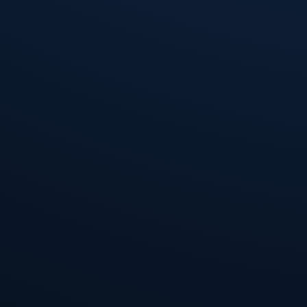
在足球
表现成
**防守
在最近
仅仅是
表现无