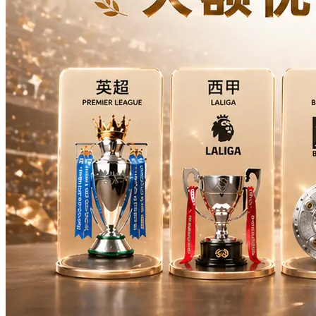
行业资讯
NEWS
打个“飞的”到机场、庄稼也能“飞”着种……低空经济不断上新！.
歐國聯第4輪意大利1-1荷蘭 佩萊格裏尼先聲奪人範德貝克扳平分
數.
新赛季埃德温迪亚兹可能继续使用原登场曲
CBA：双杀对手 北京北汽男篮105-90辽宁男篮.
第1699期 乌索兄弟依旧默契如初
韋德：我也想要一個人一座城的傳奇 但熱火不給我 deserved的
合同.
地质灾害三级应急响应！应急管理部工作组赴四川筠连县山体滑
坡现场指导救援.