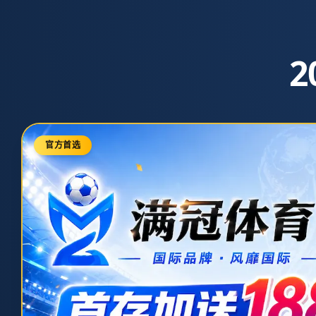
HOME
关于我们
产品中心
新闻
首页
> NEWS
CATEGORIES
NEW
公司新闻
行业资讯