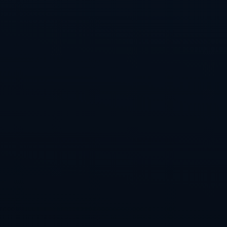
本賽季
過去的
繁製造