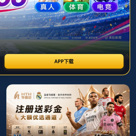
弗斯：米德爾頓終將重拾狀態——他的表現值得信賴**
陷入低潮時，球迷和評論員總會將目光投向那些曾經被視為「定海神針」的
是一位關鍵人物。近日，著名教練道格·裏弗斯公開表示，儘管米德爾頓
一信念不僅源於對米德爾頓個人實力的肯定，更與其穩定性和過往的戰績
**米德爾頓的巔峰時刻：從數據談穩定性**
頓的名字總能與「關鍵先生」這一稱號聯繫在一起。特別是在2021年的
米德爾頓場均砍下24分、6籃板和5助攻，並在多場關鍵比賽中以強硬的
博）最強大的副手，也讓球迷對他建立起了高度的信任。**過去幾個賽季
能達到的水準。即便在過去一個賽季因傷病影響導致狀態有所起伏，米德
**傷病的影響：一時低潮不等於衰退**