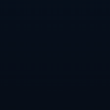
初期，米德爾頓的數據顯示，他的場均得分和投籃命中率相比巔峰期有所
爆發力。然而，裏弗斯認為，這種狀態完全可以理解。**傷病後的恢復期
得分機會的核心球員來說，他們需要更多比賽來找回節奏。