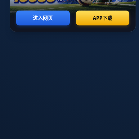
力的指
本澤馬從未放棄重返法國隊 得到法國隊
征召.
能亲临
CONTACT US
Contact: 问鼎娱乐娱乐
Phone: 13983017357
Tel: 029-7328297
E-mail: admin@cms-wending.com
Add:云南省红河哈尼族彝族自治州建水
县盘江乡