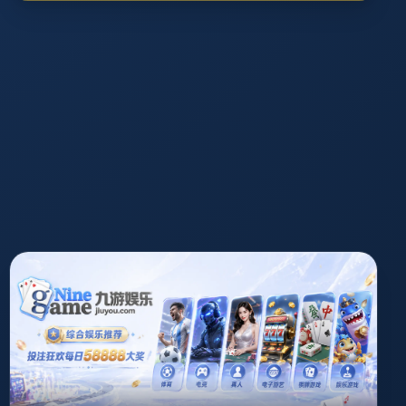
传奇，而曼联无疑是其中之一。前曼联传奇主帅拉爵弗
球场配得上！”这句话不仅展现了曼联作为一支**国际化
一样成为家喻户晓的名字？让我们深入分析其道路上的关
凭借独特的配方和全球化营销策略征服世界一样，曼联
在各大欧美体坛账户中名列前茅；他们与**顶级赞助商
曼联还通过战略性的夏季巡回赛，积极渗透亚洲、美洲等
工之妙。
为“梦剧场”的球场承载了无数荣耀时刻，但随着曼联影响