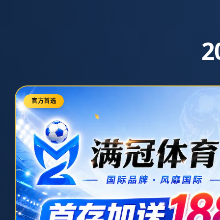
HOME
关于我们
产品中心
新闻
首页
> NEWS
CATEGORIES
NEW
公司新闻
行业资讯