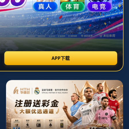
爵：曼联就像可口可乐一样出名，需要一个十万人的球场来配！**
的世界里，有少数几支球队以其深厚历史、耀眼成就和全球影响力被奉为
言：“曼联就像**可口可乐**一样出名，这样的品牌需要一个容纳十万人的
*的影响力，也透露出他们在球迷心中的分量。那么，曼联如何像可口可乐
，以及是否真的需要一个十万人的球场来承载这份荣耀。
**曼联的“可口可乐现象”：全球化的成功典范**
联，许多人会立刻联想到它的辉煌历史和巨星云集的阵容。就像可口可乐
**战略性的品牌运营**和一流的竞技水平触及到了地球上的每一个角落。
牌的全球化不仅体现在球场上，更深植于球场外：球队社交媒体的铁粉数量
密切合作，比如阿迪达斯、雪佛兰，不断提升了俱乐部的品牌高度。此外，
场。这种**文化输出**与可口可乐通过广告营销引发的全球共鸣有异曲同
**十万人的球场匹配全球顶级影响力**
老特拉福德球场的容量为74310人，是英超最大的比赛场地。这座曾被称