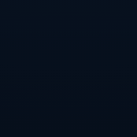
下，西甲豪门巴塞罗那的诺坎普球场拥有99354个座位，是目前欧洲最大
”建议并非天方夜谭，而是为曼联未来储备竞争力的明智之举。从收益的
同时通过VIP包厢和周边服务提升盈利能力。
**俱乐部与球迷间的“情感纽带”**
联的球迷文化**是俱乐部成功的重要基石。老特拉福德不仅是一座球场，
见证球队的拼搏与奇迹。在比赛开始前齐声高唱《光辉岁月》（Glory Glor
建至十万人的规模，不仅能吸引更多球迷，也能让每一场比赛成为“视觉与情
际冠军杯比赛中，**十万多名球迷**涌入密歇根体育场，充分证明了他们