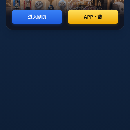
数级增长，**现有容量似乎难以满足球迷的需求**。曼联球迷遍布世界
现场的球迷来说，老特拉福德的规模显然不能容纳更多热情的“红魔”。