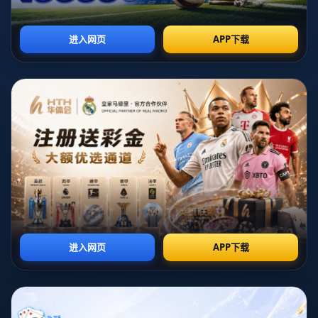
自加盟AC米兰后，**奥利维尔·吉鲁**就屡屡在关键比赛中扮演救世
主的角色，而本场比赛再次证明了他的“大心脏”特质。比赛的第40
分钟，来自米兰中场的一次精准传球制造了机会，吉鲁门前灵巧的
跑位避免了防守球员的贴身干扰，最终用一记冷静的低射洞穿了那
不勒斯门将梅雷特的十指关。
这粒进球看似简单，但展现了吉鲁出色的场上嗅觉和门前终结能
力。作为一名经验丰富的前锋，**吉鲁并不依赖爆发力或速度取
胜，而是依靠位置感和技术去创造机会**。正因如此，他往往能够
在节奏较慢但对抗激烈的意甲中大放异彩。而在这场比赛之前，吉
鲁在面对国米、尤文图斯等豪门球队时也多次打入关键进球，可见
他在这种重压环境下总能拿出最佳表现，难怪被米兰球迷称为“大
场面先生”。
反观那不勒斯的锋线，整个比赛都显得有些失色。**奥斯梅恩和克