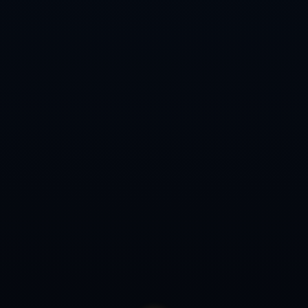
史密斯評全明星新賽制視為時間的浪費與對NBA先驅的褻瀆.
英超第7輪伯恩利0-3切爾西 齊耶赫傳射建功維爾納祖瑪取得進
球.
CONTACT US
Contact: 问鼎娱乐娱乐
Phone: 13983017357
Tel: 029-7328297
E-mail: admin@cms-wending.com
Add:云南省红河哈尼族彝族自治州建水县盘江乡
Copyright 2024
问鼎娱乐官网-问鼎娱乐app下载
All Rights by
问鼎娱乐娱乐