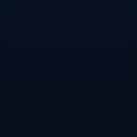
球場上的情緒往往滲透在每個動作和聲音中。B費作為一名技術型
中場，善於捕捉每一次進攻機會。他如此激烈地斥責裁判，很可能
源自**比賽局勢的壓力**與**球隊對勝利的渴望**。類似的情況在足
球歷史上並不少見，甚至很多球員和教練將結果不理想的比賽歸咎
於裁判失誤。
事實上，這樣的爭議並不僅止於曼聯。在西甲聯賽中，皇馬和巴薩
的多場重點對決中，點球判罰往往成為討論的焦點。例如，2020
年的**國家德比**中，梅西曾因點球爭議與裁判爭辯不休，這再次
突顯了**點球對勝負結果的深遠影響**。
---
### **總結：公平公正的追求仍在路上**
裁判誤判、球員的反應以及VAR技術的爭議，這三者形成了現代足