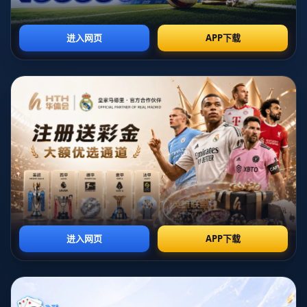
對於布魯諾·費爾南德斯的這番話，球迷們分成了兩大陣營支持與
反對。有一方認為，他作為場上的進攻核心，對比賽的判罰自然更
加敏感，他的控訴可能反映了事實；但另一方認為，**裁判僅憑肉
眼觀察，難免有些疏忽或誤判**，指責並不能解決問題。
---
### **VAR技術的引入：公平還是更加爭議？**
隨著VAR（視頻輔助裁判）技術的普及，許多人認為這項技術能有
效降低爭議。然而，實際情況卻並非如此理想。
在過去幾年間，我們看到VAR審查點球情況的增加，但其爭議性判
決依然時有發生。例如，2022年的英超比賽中，曼聯對陣利物浦
的一場焦點戰，VAR判罰了一個區域內手球點球。然而，反覆播放
後，球迷和球評家仍認為手球動作並非“故意”。對於裁判的每一次