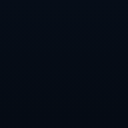
斯诺克西安大奖赛：丁俊晖5-1击败布朗 顺利挺进32强
福彩3D第016期牛魔王预测诗
吴艳妮12秒98头名晋级全运会女子100米栏决赛
CATEGORIES
公司新闻
行业资讯
NEWS