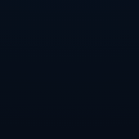
球比賽中不可避免的矛盾結構。而像B費這樣的強硬表態無疑反映
了球員們對公平與公正的不懈追求。儘管技術可以縮小失誤範圍，
但要真正實現透明的裁判環境，整個**足球管理機構和技術體系的
完善仍需努力**。
PREVIOUS：
WTT新加坡大满贯赛 王曼昱／蒯曼获得女双冠
军.
NEXT：
羅馬諾披露：拉姆斯代爾已與阿森納達成口頭協議、新
合同至2028年！.
RELATED NEWS
孙颖莎4-0横扫刘炜珊 顺利挺进全运会乒乓女单16强
张德顺创中国女子10公里路跑新纪录
巴恩斯三双库里39分 猛龙加时险胜勇士