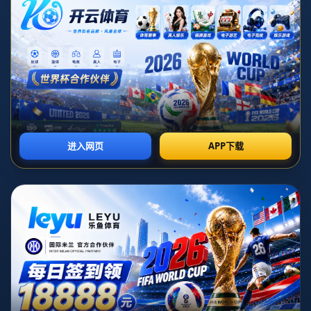
賽的走向。然而，隨著足球的技術化進步，球員與裁判之間的衝突
似乎並未因此減少。**“那是一個明顯的點球，裁判沒有任何理由看
不到！”**這句來自曼聯核心布魯諾·費爾南德斯（Bruno
Fernandes，也被粉絲暱稱為B費）的話語，引發了無數球迷的熱
議。是裁判犯下了錯誤，還是現場的壓力和視角差距導致了爭議？
本文將深入探討球場上點球爭議與現代技術對裁判的影響。
---
### **點球爭議：裁判的難題與壓力**
點球，作為足球比賽中最具衝擊力的判罰之一，幾乎時刻都處在爭
議的中心。點球判罰代表著一名裁判需要在瞬間做出果斷選擇，這
不僅需要**專業眼光**，更需要在壓力下的冷靜判斷。然而，即便
裁判的專業能力再強，也難以擺脫**視角限制**以及**現場干擾**的
影響。