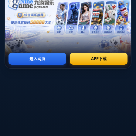
疑这是因为莫德里奇的世界杯表现而非全年整体表现。
**案例分析：莫德里奇的获奖**
在探讨金球奖的评选争议时，莫德里奇的获奖不得不提。2018年
世界杯，莫德里奇作为克罗地亚队长带队杀入决赛，虽最终落败，
但他的表现备受称赞。然而，在全年的比赛中，莫德里奇并未在俱
乐部取得压倒性的团队或个人成就。因此，当年他的获奖引发了大
量争议，很多人认为这一结果是对世界杯表现的奖励，而非对整年
表现的审视。
**对金球奖未来的思考**
鉴于C罗近年来对金球奖的频繁质疑，以及外界广泛的讨论，或许
金球奖需要在评选机制上寻求更大的透明度和公正性。现代足球发
展的快节奏和多元化要求评选机制能够涵盖更多维度的表现考量，
而不仅仅局限于某几个赛事或媒体热度。