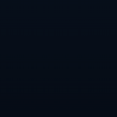
NEXT：
【中甲】逆转绝杀江西庐山队，广州队提前四轮保级.
RELATED NEWS
孙颖莎4-0横扫刘炜珊 顺利挺进全运会乒乓女单16强
张德顺创中国女子10公里路跑新纪录
巴恩斯三双库里39分 猛龙加时险胜勇士
斯诺克西安大奖赛：丁俊晖5-1击败布朗 顺利挺进32强
福彩3D第016期牛魔王预测诗
吴艳妮12秒98头名晋级全运会女子100米栏决赛