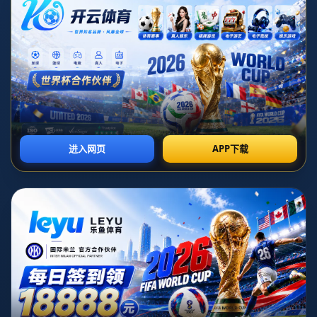
近年来，金球奖（Ballon d'Or）作为世界足坛最具声望的个人荣
誉，一直备受争议。而在最近的一次采访中，葡萄牙球星克里斯蒂
亚诺·罗纳尔多（Cristiano Ronaldo）再次表达了他对金球奖的不
满，直言**“毫无可信度！”** 这并不是C罗第一次质疑这一奖项，而
这也引发了我们对金球奖评选机制到底有多公正的深思。
**金球奖机制引发的争议**
金球奖始创于1956年，由《法国足球》杂志主办，用于表彰过去
一年中表现最佳的足球运动员。不过，多年来，金球奖的评选机
制、标准和透明度一直饱受诟病。**“你根本赢不了，我多次有这种
感觉”**，C罗的这番话不仅仅是他个人的感受，也反映了很多业内
人士和球迷对金球奖评选的疑虑。
尽管金球奖官方声称评选是基于个人表现、团队成就和职业道德等
多方面的考量，但具体评选标准却总给人模糊不清的印象。尤其是