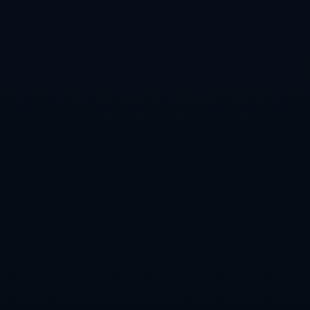
巴恩斯三双库里39分 猛龙加时险胜勇士
斯诺克西安大奖赛：丁俊晖5-1击败布朗 顺利挺进32强
福彩3D第016期牛魔王预测诗
吴艳妮12秒98头名晋级全运会女子100米栏决赛
CATEGORIES
公司新闻
行业资讯
NEWS