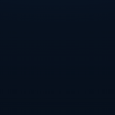
体实力的集中体现**。通过桑切斯、劳塔罗等球员的出色发挥，他
们不仅稳固了在意甲积分排行榜上的位置，也为球迷制造了一场精
彩的视觉盛宴。未来，国际米兰能否保持这样的状态，值得我们继
续关注。