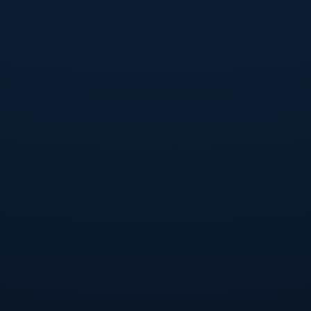
### **争冠格局悬念再起 阿森纳重返榜首**
这场胜利对于阿森纳而言意义重大。不仅帮助他们在积分榜上短暂
超越曼城登顶，也让球队士气得到了极大的提振。值得注意的是，
阿森纳本赛季的主场胜率高达 80%，再一次证明了他们的稳定性
和对关键战役的掌控力。