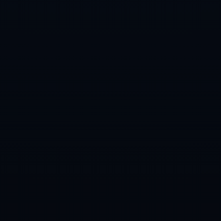
世界公开赛特鲁姆普爆冷出局 奥康纳：我就喜欢和强者对抗_墨
菲_比赛_对阵.
[天下足球]内马尔：归去来兮.
姆巴佩撞梅西是怎麼回事.
财政部发布公告 多家会计师事务所和企业被罚.
英超最佳教練候選名單出爐：騰哈格落選 埃迪·豪黑馬入圍！.
新主帥人選確定？曝範加爾希望執教德國隊！.
CONTACT US
Contact: 问鼎娱乐娱乐
Phone: 13983017357
Tel: 029-7328297