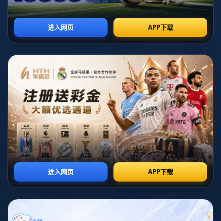
阿森纳本赛季一直表现强势，而在对阵切尔西的较量中，这种状态
被进一步放大。这场比赛的核心人物无疑是格拉尼特·扎卡。他不
仅展现了对比赛的超强阅读能力，还直接参与了三粒进球的策划。
在比赛开局不到20分钟，扎卡两次送出精准助攻，帮助**厄德高**
在第18分钟和第31分钟完成梅开二度。
厄德高的表现可以说是“艺术级别”。作为中场核心，他不仅掌控了
比赛节奏，还在进攻三区展现了无与伦比的威胁感。尤其是他在禁
区前沿的精准射门，让切尔西门将凯帕无可奈何。这个赛季，厄德
高凭借稳定的发挥，一举成为**阿森纳进攻体系的灵魂人物**。
同时，加布里埃尔·热苏斯的表现也值得一提。他在第34分钟抓住
机会补射破门，将比分扩大到3-0。他的机敏跑位和精准终结能力
成为阿森纳锋线上的重要武器。这场比赛是热苏斯伤愈复出后稳定
输出的体现，也为阿森纳争冠注入了更多信心。