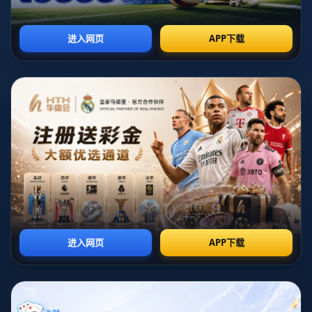
![](https://via.placeholder.com/300x150)
*圖片來源：富蘭克林-傑克遜NBA賽場紀錄*
除此之外，傑克遜還具備優異的轉換進攻速度和扎實的防守能力。
這對於一支希望突破既有成績、提升快攻效率的CBA球隊來說，無
疑是一次**“如虎添翼”**的引援。“富蘭克林的到來象徵著我們的一
次質變，”一位俱樂部高層這樣評論。