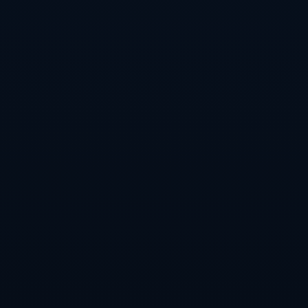
---
總體而言，**富蘭克林-傑克遜的加盟**對於肯帝亞俱樂部以及廣大
球迷而言，都是一次令人振奮的消息。未來的賽場上，肯帝亞能否
因此迎來新突破，成為更具競爭力的黑馬，讓我們拭目以待！
PREVIOUS：
為什麼阿爾瓦雷斯沒在歐洲超級杯決賽中首發？.