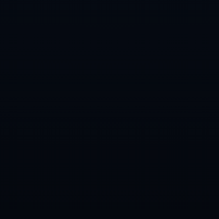
內馬爾家出15萬歐，挺身幫助阿爾維斯！或能助減刑！.
韩国vs沙特 韩国点球败给沙特5亮11回复.
},{img_count＂：1,＂f_docid＂：＂comos：nemuzvc0311237.
CONTACT US
Contact: 问鼎娱乐娱乐
Phone: 13983017357
Tel: 029-7328297
E-mail: admin@cms-wending.com
Add:云南省红河哈尼族彝族自治州建水县盘江乡