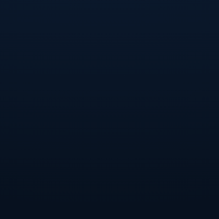
富蘭克林-傑克遜的加入，無疑提高了肯帝亞的後場實力。在中國
聯賽更強調節奏與高效得分的比賽風格中，擁有**均衡攻防能力的
傑克遜**將是決定性的變量。他的加盟很可能成為肯帝亞縮小與聯
賽之間差距的關鍵一步。
---