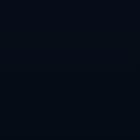
NEXT：
四徑2025｜賽例「加辣」禁止戴手錶 本地參加者：
不一定是壞事.
RELATED NEWS
孙颖莎4-0横扫刘炜珊 顺利挺进全运会乒乓女单16强
张德顺创中国女子10公里路跑新纪录
巴恩斯三双库里39分 猛龙加时险胜勇士
斯诺克西安大奖赛：丁俊晖5-1击败布朗 顺利挺进32强
福彩3D第016期牛魔王预测诗
吴艳妮12秒98头名晋级全运会女子100米栏决赛