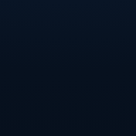
后的初步处理**
睛受伤，第一时间的处理尤为重要。郭艾伦在场边接受了紧急冰敷处理，
在缓解疼痛和防止伤情恶化方面发挥了重要作用。
治疗与恢复计划**
在赛后立即被送往专业医疗机构进行检查和治疗。医生诊断为中度眼挫伤，
的休息**，以确保伤势不再加重。此外，团队还规定了一个为期两周的康
球员受伤带来的深远影响**
眼睛受伤不仅仅是个人健康问题，更影响了球队的整体战术布置。他是辽
。这种情况下，如何有效进行球队资源调配，以应对突发性人事变动，考
分析：其他球员的恢复经验**
篮球历史上，不乏球员遭遇眼部受伤的案例。例如，NBA球员阿玛雷·斯
科学的治疗方案和适度的训练，最终成功回归赛场。因此，郭艾伦在恢复过