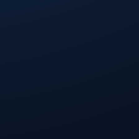
赛的最后几分钟，他在一次快速突破中与对方球员相
他不得不提前退场。