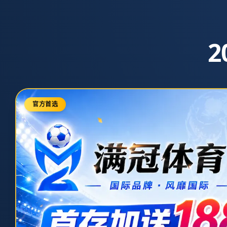
HOME
关于我们
产品中心
新闻
首页
> NEWS
CATEGORIES
NEW
公司新闻
行业资讯