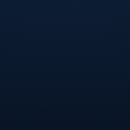
的一场焦点对决中，郭艾伦因意外碰撞导致眼睛受伤。这一事件发生在比
即痛苦倒地。尽管他努力想要继续比赛，但明显的视力模糊和眼部肿胀让