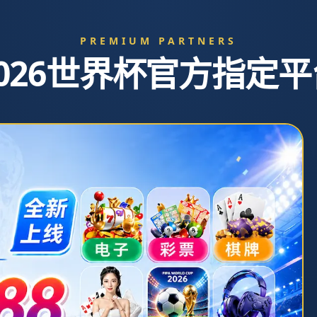
中心
联系方式
S
[篮球公园]眼睛受伤 郭艾