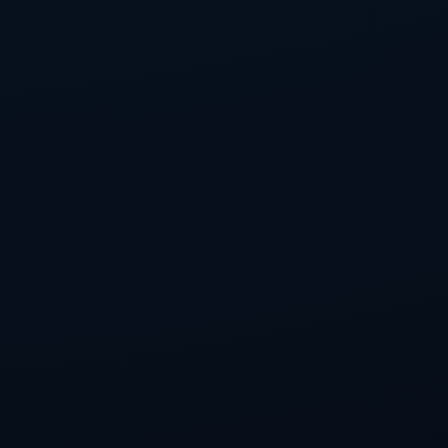
运动员面临的意外风险，也提醒我们要对此保持关注。
现精彩的比赛表现。希望这一事件也能为广大球迷和运