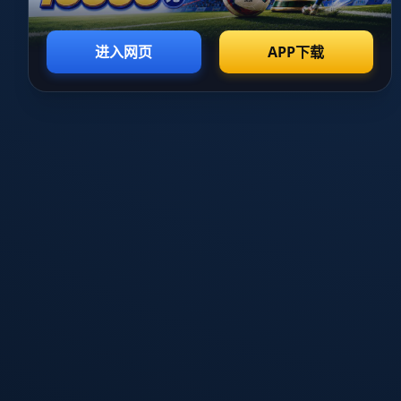
扎扎实实促进民营经济健康发展、高质
量发展——论学习贯彻习近平总书记在
民营企业座谈会上重要讲话.
CONTACT US
Contact: 问鼎娱乐娱乐
Phone: 13983017357
Tel: 029-7328297
E-mail: admin@cms-wending.com
Add:云南省红河哈尼族彝族自治州建水
县盘江乡