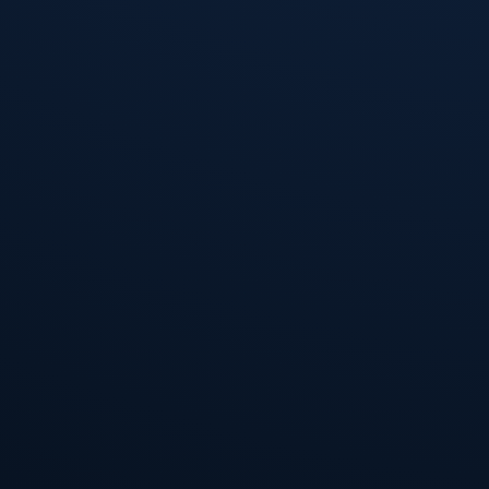
在最近
撞，随