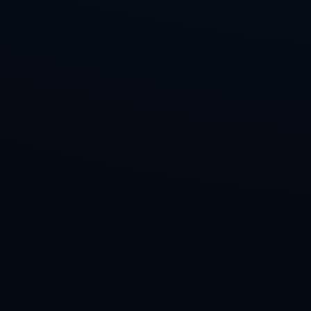
PRE
RELA
孙颖
张德
巴恩
斯诺
福彩