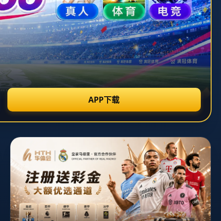
世界，转会市场总是充满了戏剧性和不确定性。本次我们关注的焦点是古德蒙德
，已经吸引了国际米兰（国米）、尤文图斯（尤文）和托特纳姆热刺（热刺
力新星引入队中，而意向之一就是将其与锋线新秀佛朗西斯科·埃斯波西托（F.
我们一同剖析其中的关键因素。
**古德蒙德松**之所以成为众多欧洲豪门追逐的目标，绝非偶然。在近
的场上表现赢得了业内人士的关注。凭借其出色的视野和精准的传球能力
的战术变化提供了更多可能性。因此，国际米兰、尤文图斯和热刺都不约而同
的转会谈判中，热那亚的策略显得十分灵活。他们希望通过**巧妙的谈判*
*竞争实力**。埃斯波西托同样是一名备受期待的年轻球员，在青年联赛
亚的整个锋线来说，将是一次有力的补充。
际米兰**作为意甲传统豪门，长期以来一直重视中场的力量和创造力的提
烈的联赛竞争中立于不败之地。此外，古德蒙德松的多面性也可以为国米
间。