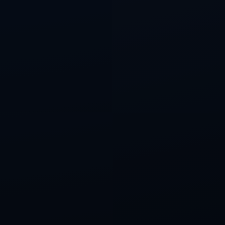
北青快评｜小学生暑假可免费上游泳课,普及中小学生游
泳教育正当其时.
2026-03-06T18:31:58+08:00
2026-03-06T18:31:57+08:00
2026-03-05T18:32:08+08:00
2026-03-05T18:32:07+08:00
2026-03-04T18:32:11+08:00