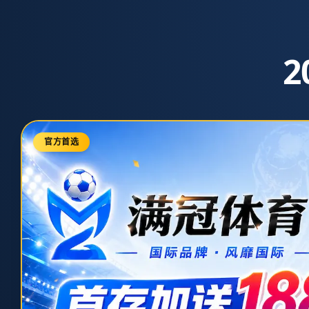
HOME
关于我们
产品中心
新闻
首页
> NEWS
CATEGORIES
NEW
公司新闻
意
行业资讯