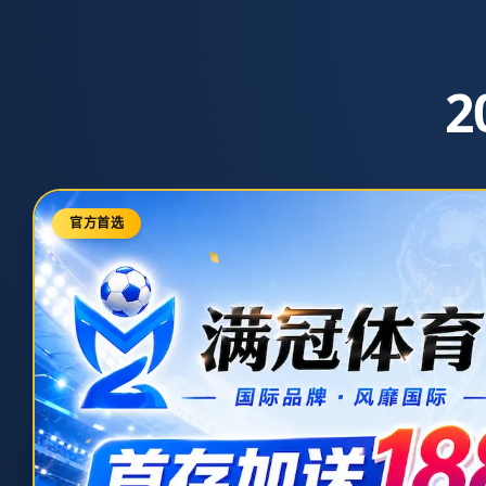
HOME
关于我们
产品中心
新闻
首页
> NEWS
CATEGORIES
NEW
公司新闻
行业资讯