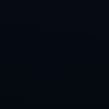
根廷传
PRE
RELA
孙颖
张德
巴恩
斯诺