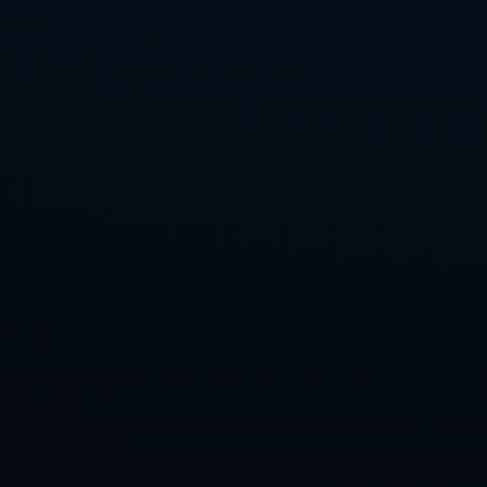
## 
若想完
在20
的顶级
忽视他
此外，
静与高
## 
如今，
公开表
剑合璧
种种迹