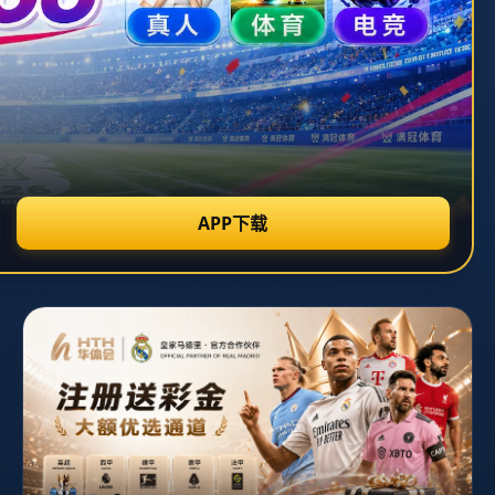
城年轻天才阿尔瓦雷斯斩获14座冠军 媲美梅西
级竞争激烈的现代足坛，年纪轻轻就积累丰厚荣誉的球员凤毛麟角，但阿根
仅23岁的他，已经随俱乐部和国家队斩获**14座冠军奖杯**，这样的成
年轻前锋，正在用自己的方式书写属于他的足坛传奇。*
快速崛起——阿尔瓦雷斯的冠军之路
根廷近年涌现出的*超级新星*，朱利安·阿尔瓦雷斯自加盟曼城以来，一直
位是“新人替补”，但短短一年多的时间，他已经用出色的表现赢得了主教
加上关键时刻的**冷静与效率**，让他在冠军争夺中成了曼城乃至阿根廷
的首个完整赛季，阿尔瓦雷斯便随队接连收获英超、欧冠和足总杯——为曼
根廷勇夺2022年卡塔尔世界杯冠军的重要成员。尤其是在世界杯半决赛
，直接锁定胜局，延续了阿根廷冲击大力神杯的梦想。
提的是，阿尔瓦雷斯的荣誉远远不限于上述高光时刻。加上河床时期的南
。这一数据让球迷们不禁将他与巅峰时期的梅西联系起来，认为他很可能成