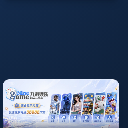
廷天才球员朱利安·阿尔瓦雷斯却用行动打破了这一规
就让人不禁联想到他的同胞——足坛传奇梅西。这位效力于
备受外界关注。虽然在2022年初加盟曼城时，很多人对
练瓜迪奥拉的信任。更重要的是，他以团队为核心的踢球
的秘密武器。
城历史性的“三冠王”壮举立下汗马功劳。而在国家队，
对阵克罗地亚的比赛中，他的一粒单骑闯关式进球令人印
美解放者杯和国内联赛等荣誉，他已经快速累积14座冠
为未来能够接班“阿根廷球王”头衔的球员之一。