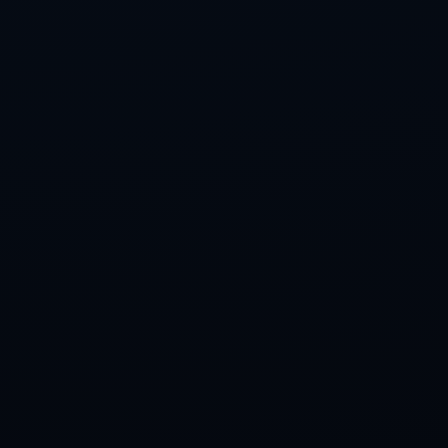
報道：巴薩認為馬丁是巴爾德的優秀替補，球員獲得教
練組認可.
2026-03-06T18:31:58+08:00
2026-03-06T18:31:57+08:00
2026-03-05T18:32:08+08:00
2026-03-05T18:32:07+08:00