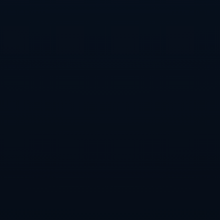
阿尔瓦雷斯更善于适应不同的位置和战术需求。在瓜迪奥拉体系下，他可
提供更多变化。这种多样化的能力，已经让他在曼城充当了哈兰德的完美
关注的是，阿尔瓦雷斯背后的**心理紧张与韧性**。从能在世界杯这样的
志，这一切都透露出他的成熟心智和稳定性。这种内在特质，正是梅西身
媲美梅西的关键。