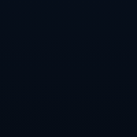
PREVIOUS：
},{author＂：＂前创影视.
NEXT：
电讯报：图赫尔为英格兰队制定了50人预选名单.
RELATED NEWS
孙颖莎4-0横扫刘炜珊 顺利挺进全运会乒乓女单16强
张德顺创中国女子10公里路跑新纪录
巴恩斯三双库里39分 猛龙加时险胜勇士
斯诺克西安大奖赛：丁俊晖5-1击败布朗 顺利挺进32强
福彩3D第016期牛魔王预测诗