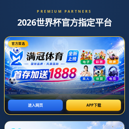
CATEGORIES
Toggle
navigati
首页
> NEWS
NEWS
亚历山大31分雷霆送鹈鹕9连败 篮网胜黄蜂.
**亚历山大31分雷霆横扫鹈鹕，篮网击退黄蜂连续收获胜利**
在当今竞争激烈的NBA赛场上，每场比赛都充满悬念和精彩瞬间。
当年轻才俊与实力老将碰撞时，往往能够激发出更惊人的火花。就