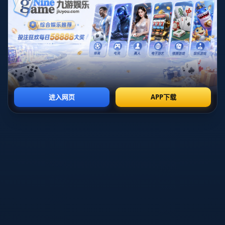
---
### “洋哨”如何減少爭議?
首先，外籍裁判在裁判技术和比赛管理能力上拥有显著优势。他们
大多接受过高水平的培训，并有参与国际赛事的执法经验，这使他
们能够更好地适应比赛节奏和高压场景。例如在亚冠联赛中，“洋
哨”的执法通常被认为更加专业和细致，很少会引发重大争议。
其次，“洋哨”的加入有助于避免地方性干扰。由于他们不易受到**
地域偏见**或其他外界因素的影响，外籍裁判能够更专注于比赛本
身，减少可能的暗箱操作空间。如英国裁判迈克尔·奥利弗曾受邀
执法某亚冠比赛时，其冷静、严谨的执法风格受到了广泛好评，很