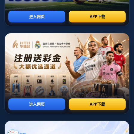
相比之下，外籍裁判通常在国际大赛中积累了更丰富的执法经验，
且一般较少受到外界干扰。他们的专业性、权威性和独立性更容易
为比赛参与者所信服。**中超联赛若引入“洋哨”，将是对提升裁判
质量和避免争议一个切实的解决方案**。