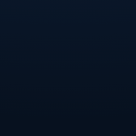
### 挑戰與對策