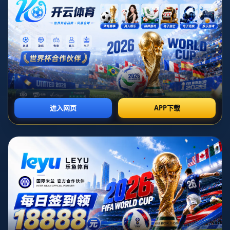
来了一个好消息：球队中场核心埃梅里已经恢复参与球队的合练。
这无疑为即将到来的关键比赛增添了信心和期待。一起来看看埃梅
里的恢复对球队的重要性，以及这场比赛的前景。
**埃梅里的恢复对球队的重要性**
巴黎圣日耳曼在过去几个赛季中表现一直强劲，其中埃梅里作为中
场核心，其作用不容小觑。埃梅里的全面能力和精准控球技术，使
他在场上不仅能给前锋们输送关键传球，还能有效地进行防守拦
截。他的回归无疑让巴黎在即将到来的关键战役中如虎添翼。