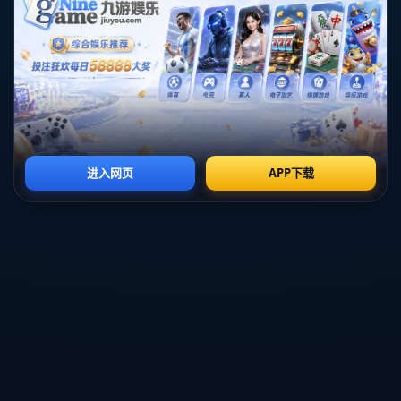
势。
**巴黎圣日耳曼的整体状态**
不仅是埃梅里的恢复，巴黎圣日耳曼整体状态也值得关注。球队在
本赛季不断磨合，战术体系逐渐完善。在主教练的指导下，球员们
的默契度提升，整体实力显著增强。**埃梅里的回归**，让球队的
中场更为稳固，这将直接影响到比赛的最终结果。
**对手分析**
当然，巴黎圣日耳曼在1/4决赛中的对手同样不容忽视。分析对手
的战术布置和关键球员，也是确保胜利的关键。对于埃梅里来说，
他的比赛经验和场上领导力，将会在这场比赛中发挥至关重要的作
用。通过合理的战术布置和对对手的深度分析，巴黎圣日耳曼有信
心在1/4决赛中取得胜利。
**球迷的期待**