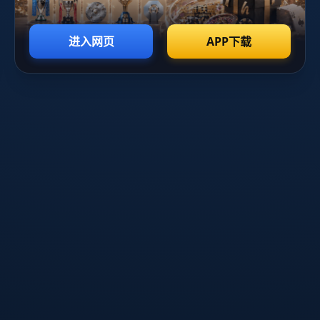
們的精準配合和戰術的靈活運用。帕爾默表示：_"我們的訓練以來自於對
了現實的優勢。"_
：帕爾默的中場核心**
具代表性的比賽中，帕爾默的中場核心扮演了至關重要的角色。他在全場比
節奏，更在關鍵時刻以一記精妙的助攻打開了比賽的勝利大門。這再一次
姆的頑強精神**
終輸掉了比賽，但富勒姆展現出的**頑強拼搏精神**同樣值得稱讚。他
在下半場的攻勢中，即使比分落後，他們依然不放棄，努力創造射門機會
的這場勝利顯示了**戰術執行的成功和球員的集體努力**，這不僅僅是
勝，無疑是帕爾默執教生涯中的一個高光時刻。而對於富勒姆來說，這場
運動的魅力所在。