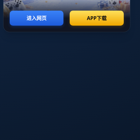
手防守漏洞的分析為基礎，而今天我們成功地將這一點
賽中不僅以出色的**控球和傳球能力**牽動著整個球隊
證明了中場在足球比賽中無可替代的作用。
們在局勢不利的情況下，仍努力尋找對方防線的弱點並發起
，顯示出卓越的團隊合作能力。
一場對決的勝利，更是策略和韌性的體現。在如此激烈的碰
比賽將成為他們未來努力奮鬥的激勵。這樣的比賽，才