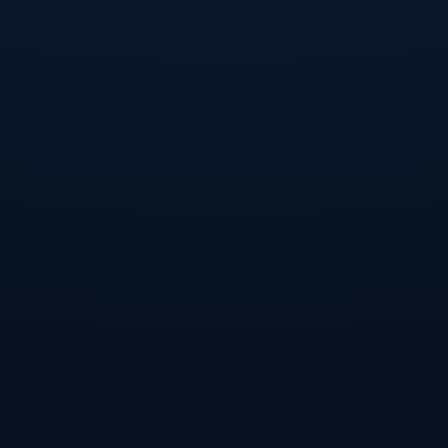
深圳队的阵容与实力分析
超联赛的重要成员，深圳队近年来充分表现出其在阵容配置和比赛执行力
西球星迭戈·索萨和来自中青梯队的优秀年轻球员。他们的加入显著提升
方面，深圳队注重进攻，但也不失防守稳固性。在主教练的带领下，球队
化战术风格使球队在近几赛季的表现格外亮眼。从案例来看，2021赛季深
团队协作和战术应变能力。