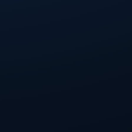
方面的优势。球队引进了一批实力强劲的国内外球员，
了球队的技术水平和比赛硬仗能力。
尝试过多种打法，包括稳健的快速反击与高位逼抢，这
圳队曾以3:0击败强队山东泰山，这场比赛充分体现了其