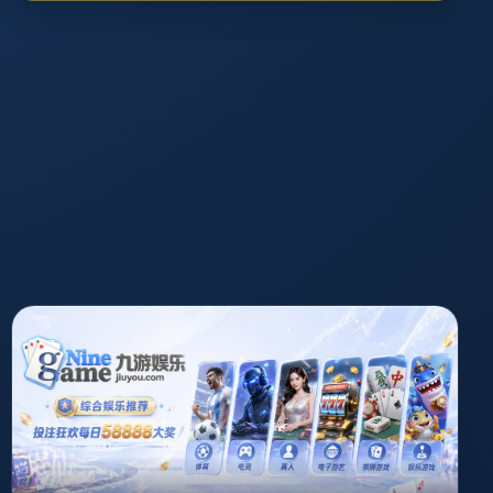
头角。其中，**深圳市足球俱乐部**（简称“深圳
本文将带你详细了解这支队伍的历史发展、队伍实力及其
。建队初期，这支球队名为深圳平安足球队，由深圳平安保
市足球俱乐部。2004年，深圳队历史性地荣获中国足
展史上的重要里程碑。
略规划的助力下，球队重新焕发活力。现在，深圳队作
足球文化的一面旗帜。