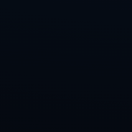
PRE
RELA
孙颖
张德