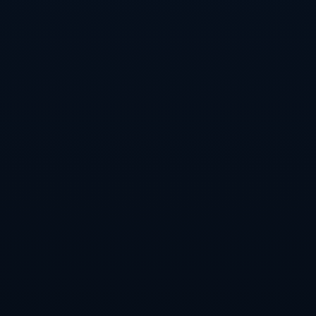
鉴的是其他俱乐部的成功案例，如利物浦在2019年捧起欧冠奖杯后，不
信心和活力。而这一切，都是曼城在未来必须要实现的飞跃。
的历史长河中，欧冠梦既是目标，也是信念。只有在这条道路上实现全面