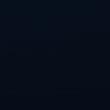
仅巩固了其全球顶级俱乐部的地位，也为球队注入了源源
突破，曼城才能真正意义上称之为一支完整的伟大球