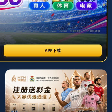
足球历史中，曼城无疑是最具影响力且备受关注的俱乐部之一。然而，**
获了无数荣耀，却始终未能染指欧洲冠军联赛（欧冠）的桂冠。瓜迪奥拉
句话不仅是对球队的期待，也揭示了现代足球竞技的核心：对于顶级俱乐
与否的标杆。
奥拉与曼城的欧冠梦**
拉自2016年执教曼城以来，始终把赢得欧冠作为他与俱乐部的共同目标
决赛和两次半决赛。然而，屡次在关键时刻失利，让这支在国内联赛中屡
城而言，虽然英超的冠军头衔是球队实力的重要证明，但**欧冠的荣誉象
乐部的品牌影响力，更能在全球球迷心中树立无可动摇的王者形象。
的背后与欧冠梦的追逐**
过大手笔的投资和极具战略性的引援，将自家球队打造成了一支无坚不摧
球队提供了强有力的支持，也使得他们在英超联赛中如鱼得水。然而，**
稳定的心理素质和灵活的战术应对也是至关重要的因素。