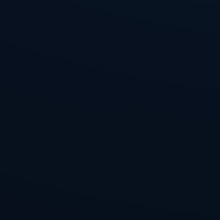
瓜迪奥
术安排
蹈覆辙
**欧冠
对于一
体现*
球员和