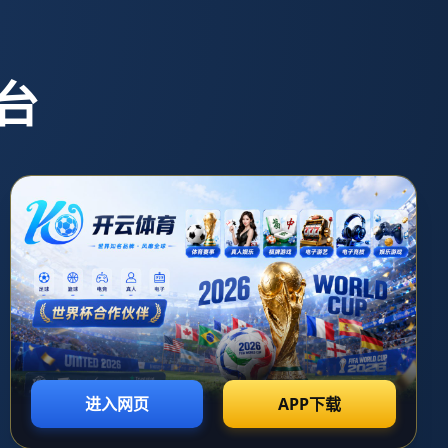
城就不完整＂.