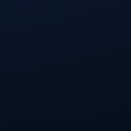
才华和个性**完美结合，使他成为了K-图拉姆以及其他
续性给K-图拉姆带来了巨大的影响。虽然他的场上风
。维埃拉在比赛中的镇定自若和清晰的目标感，让他成为了