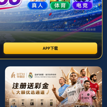
-图拉姆：博格巴是偶像，其次是维埃拉，被其多变发型与才华吸引**
世界里，偶像的力量无可否认。他们不仅仅是天才的球员，更是无数年轻
-图拉姆坦言，他的**偶像是博格巴**，而紧随其后的则是维埃拉。这种
个性。
像的魅力：博格巴和维埃拉***