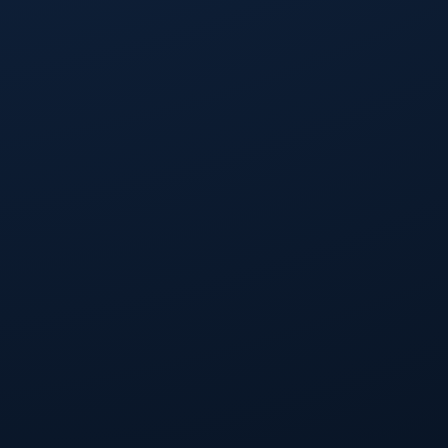
能。然而，对于K-图拉姆来说，博格巴所代表的不仅
性上的大胆尝试。**博格巴的多变发型**一直是媒体关