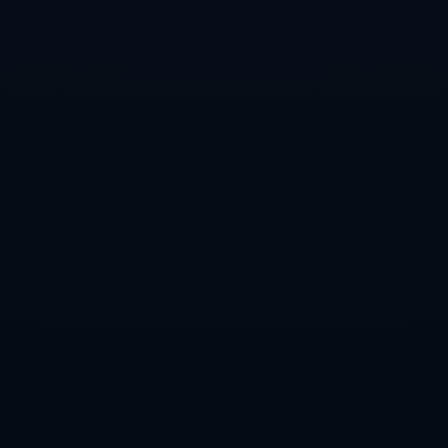
胆的发型、多样化的生活方式以及善用社交媒体的平台，向全球球迷展示了
得了更多的商业机会和社会话语权。
则通过执着与勤奋，展示了传统足球精神的魅力。他的故事告诉世人，即
向成功的核心所在。
像的影响：K-图拉姆的成长之路***