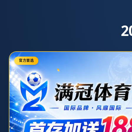
HOME
关于我们
产品中心
新闻
首页
> NEWS
CATEGORIES
NEW
公司新闻
行业资讯