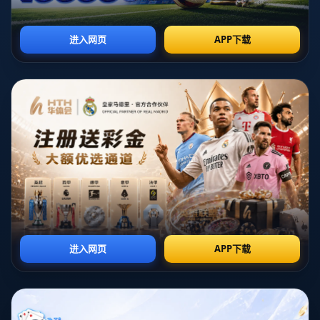
与此同时，*廖承坚*的加盟为武汉三镇的后防线添加了一道坚固的
屏障。廖承坚以速度快、体能充沛著称，他在比赛中的防守技巧和
抢断能力使其成为后卫线上不可或缺的一员。廖承坚过去在俱乐部
和国家队的表现均十分出色，不仅防守稳健，还能在关键时刻组织
反击，为球队在攻防转换时提供重要支持。
**武汉三镇**选择郑凯木和廖承坚不仅出于对他们个人能力的认
可，也从整体上考虑了球队的技战术需求。在现代足球中，中场的
控制力和后防线的稳定性是球队取得胜利的关键所在。武汉三镇通
过引进这两位球员，旨在提高球队整体水平，力争在新赛季中取得
更好的成绩。