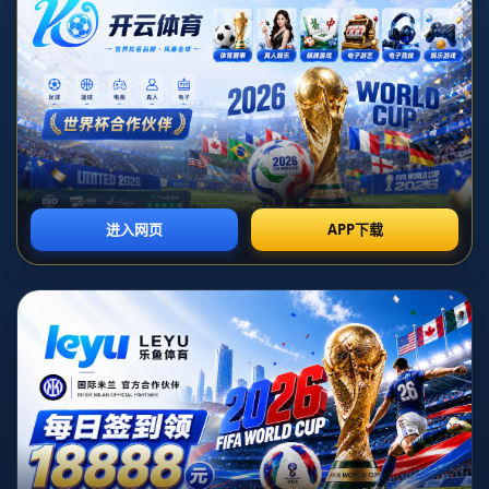
来了两位重要的成员——**郑凯木**和**廖承坚**的加盟。这一官宣
不仅为俱乐部带来了新的活力，也标志着武汉三镇在新赛季的征程
中增强了中场和后防线的实力。
*郑凯木*，作为一名经验丰富的中场球员，其在场上的精准控球能
力和卓越的战术意识一直被业内人士所称道。他曾效力于多支中超
球队，积累了丰富的比赛经验。在郑凯木的职业生涯中，他不仅在
国内赛场上大放异彩，也曾在国际赛事中为国家队贡献力量。对于
武汉三镇来说，这样一位全能中场的到来，将大大提升球队在中场
的控制能力和创造力。