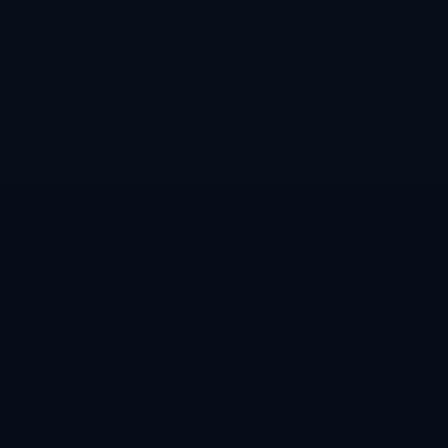
从个人层面来看，半场高效砍下18分、三分4投3中、外加2篮板的
数据，虽然算不上生涯代表作，却极具代表意义：这是一种成熟球
星的打法——不再一味追求高出手和高占有率，而是在有限出手机
会上最大化效率，同时兼顾球队整体运转和攻防平衡。对于志在在
西部占据一席之地的鹈鹕来说，一个能够在关键时刻稳定输出、又
能在顺风球中合理分配球权的英格拉姆，是他们在漫长常规赛乃至
季后赛旅程中的底气所在。随着赛季深入，如果英格拉姆能持续保
持这样的进攻效率和比赛阅读能力，鹈鹕在西部的竞争力无疑会进