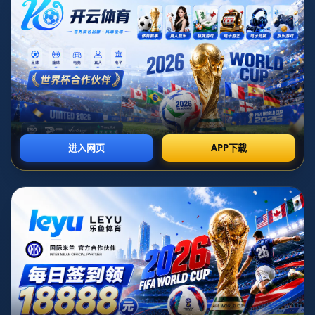
回合里展现出极高的进攻效率，全场半场就高效砍下18分，尤其是
外线手感火热，三分线外4投3中，同时还有2个篮板入账，成为鹈
鹕上半场攻势的晴雨表和进攻端最稳定的火力点之一。
比赛开局阶段，鹈鹕明显有意通过英格拉姆来打开局面。无论是低
位的单打还是高位的持球挡拆，英格拉姆都参与其中。他的第一记
三分来自于左侧45度接球就投，面对防守人的干扰毫不犹豫，稳稳
命中，帮助球队迅速进入状态。随后英格拉姆在中距离区域多次利
用身高和臂展优势，连续命中干拔跳投，将自己标志性的得分方式
展现得淋漓尽致。首节中段，他又通过一次挡拆后的顺势撤步三分
出手再中，彻底点燃主场观众情绪。英格拉姆的火热手感让对手防
线开始收缩，给队友们创造了更多切入和空位投篮的机会。