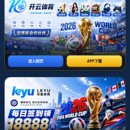
以绿茵和呐喊闻名的工人体育场，如今经历了一场“华丽变身”。再
熟悉不过的看台、球场，却悄然化作冰雪世界。一场热血足球和冰
雪运动的奇妙碰撞，正在向每一个城市休闲爱好者招手。这一次，
工体不再只是体育的象征，更成为城市文化和全民健身的重要载
体。
---
### **工体场地嬗变：从足球圣地到亲民冰雪乐园**
北京工人体育场，作为中国足球的发源地之一，有着厚重的历史与
情怀。然而，为顺应现代城市生活和全民健身的潮流，它成为了推
动“冰雪进城市”的先锋。近年来，**国家大力倡导“三亿人参与冰雪
运动”计划**，北京作为冬奥会的举办城市，也在后奥运时期逐渐将
冰雪运动的场景从山地滑雪场搬到城市体育中心。