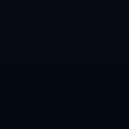
“小网球大未来”网球进校园活动在京举行.
热身赛-中国男篮不敌西甲球队 廖三宁16分.
索斯蓋特企圖用這支英格蘭隊掩蓋其實力不足？.
掐对手脖子，官方：梅西、苏亚雷斯违规用手触碰对手被罚款.
CBA最新消息！新疆签爱德华兹，浙江签哈雷尔，辽宁寻找新外
援！.
2022年中國足球協會全國女子足球錦標賽賽程表.
沃克轉會擱淺，帕瓦爾或留隊，拜仁目標瞄準6號位球員！.
西甲實力碾壓！巴薩3-0馬競8場不敗躋身次席！菲利克斯破舊主
不慶祝萊萬2傳1射！.
CONTACT US