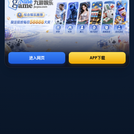
真实的流光画作。
例子可以证明这一点。“90后”滑雪爱好者张先生在工体体验了一次
夜滑。他提到，与郊外滑雪场相比，这里的赛道可能并不长，但城
市里的视野和“滑-休一体”的便利可比性更高。家住附近的他，甚至
习惯晚饭后借夜场票券滑上一个小时，这样的生活节奏无疑对上班
族极具吸引力。