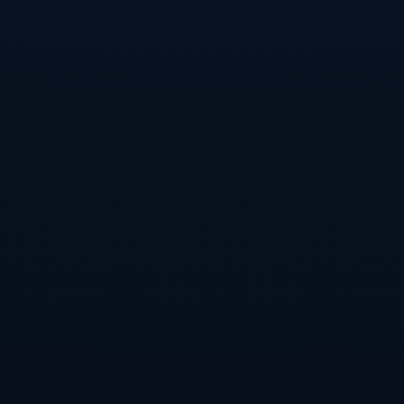
中游球队的崛起，像是阿斯顿维拉和布莱顿，他们通过**引入年轻
才俊**和**创新的战术安排**，逐渐在英超站稳脚跟。这也揭示出，
英超不再仅仅被传统强队左右，而是随着整体水平提升，更多球队
有了实现自己目标的可能。
**案例分析：争四大戏**
让我们以托特纳姆热刺为例来深入分析。在赛季初期，热刺依然保
持着前四的竞争力。然而，由于关键战役的失误以及伤病困扰，他
们的排名逐渐下滑。然而，他们的成绩并非不可逆转，只要能够在
对阵中游以及强敌的比赛中保持稳定输出，他们在争四之路上依然
有机会突围。**稳扎稳打的赛季安排和合理的轮换政策**，可能是
他们抢占欧冠席位的关键。