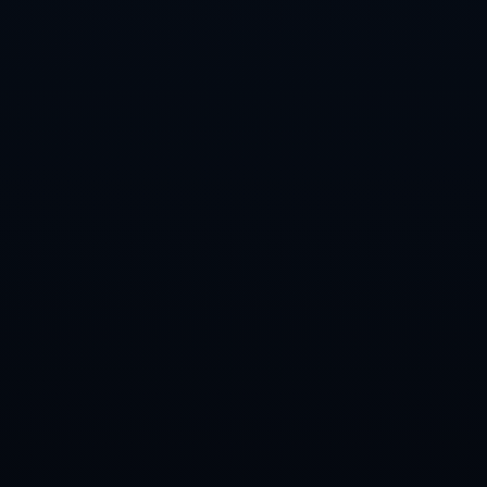
西進攻！.
巴萨4-1，验出新梅西！35场独造37球，身价翻倍，比姆巴佩香.
游泳世锦赛：中国队勇夺男女4x100米混合泳接力亚军
巴里奥斯当选马竞11月最佳球员：感谢投票，非常开心
【原创】今日推荐预测：周四003英联杯-利物浦VS热刺.
曼城年輕天才阿爾瓦雷斯斬獲14座冠軍 媲美梅西.
皇马=西甲远射王！9粒禁区外进球傲视群雄.
女子金球獎候選：邦馬蒂率領西班牙6人入選 日本2人上榜.
CONTACT US
Contact: 问鼎娱乐娱乐
Phone: 13983017357