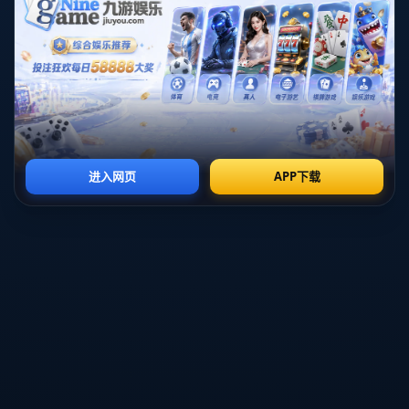
倒性的优势夺冠。然而，如今的局势已大不相同。曼城的实力和稳
定性一直是克洛普团队需要迎头赶上的。
**中游混战：精彩超乎想象**
尽管前三的争夺似乎失去了悬念，但本赛季中游球队的表现却给球
迷带来了无尽的惊喜。英超第4名到第10名之间只有区区5分的差
距。这样的积分接近意味着每一轮比赛都可能改写排名次序。这种
局势**不仅激发了球队更高的战术投入**，也让联赛的观赏性大幅
提升。