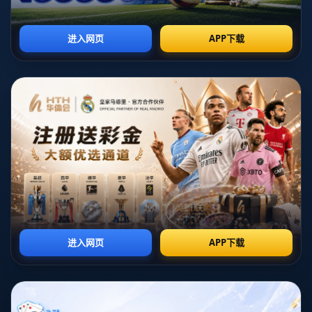
更是对中国足球实力的一次重要考验。**在这一背景下，球迷的支
持显得尤为重要**。
首先，让我们探讨熬夜看球的意义。对于许多球迷来说，观看国足
比赛不仅是一种娱乐，更是一种情感纽带。这种情感来源于对国家
荣誉的追求，对胜利的渴望，以及对球队的坚定支持。熬夜看球，
尤其是在重要赛事中，能够让球迷真切融入到比赛氛围中，与全国
亿万观众一起经历喜悦和失落。正如一位铁杆球迷曾说：“看到国
足拼搏的每一刻，听到国歌响起，所有倦意都会瞬间消散。”
其次，熬夜支持国足也有助于提高观看比赛的体验。**许多球迷表
示，在深夜时分观看比赛，注意力更加集中，能够更好地分析国足
在比赛中的表现**。例如，在面对快速进攻的沙特队时，中国队如
何有效组织防守、怎样展开反击，这些细节都可以通过仔细观赛得
出重要结论，为平时的足球知识积累提供实战经验。