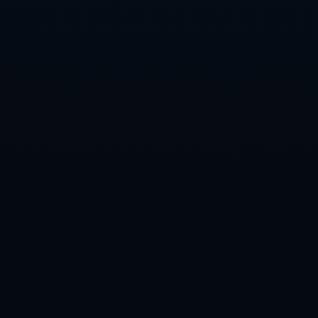
行业资讯
NEWS
德乙汉诺威96VS杜塞尔多夫预测分析：汉诺威新援首秀进球，本
场有望首发.
[NBA]布伦森见缝插针送助攻 胡克波尔蒂吃饼得分.
波傑姆回應交易流言：被卷入全明星換取 詮釋勇士對我價值的認
可.
与游客双向奔赴 陕西、四川多家博物馆取消闭馆日.
文班回歸貢獻25分10籃板 保羅達成裏程碑 墨菲斬獲25分6籃板
馬刺擊敗鵜鶘終結三連敗.
杨舒予砍下22分 广东力克四川夺全运会女篮成年组冠军
哀悼！德國傳奇球星蓋德穆勒去世 享年75歲.