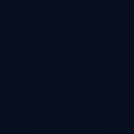
需要注意的是，*引进海达拉并不仅是解决眼前问题，更是为曼联
储备未来*。24岁的他长远来看不仅仅可以成为合格的轮换主力，
甚至能发展为真正的中场指挥官。朗尼克眼光之下的海达拉，或许
是曼联未来三到五年中场的"压舱石"。
---
### **他人的成功经验验证了潜力**
朗尼克的慧眼和莱比锡红牛青训人才的成功率早已在欧陆球坛得到
公认。从***纳比·凯塔***到***于帕梅卡诺***，再到如今风头正劲的
***恩昆库***，这些球星都是朗尼克体系中的受益者，同样隶属于莱
比锡红牛的海达拉无疑具备相似的发展潜力。此外，3300万欧元
的身价使得这笔交易的风险相对较低，曼联不仅有望通过战绩收回
成本，还看到了未来转会增值的空间。