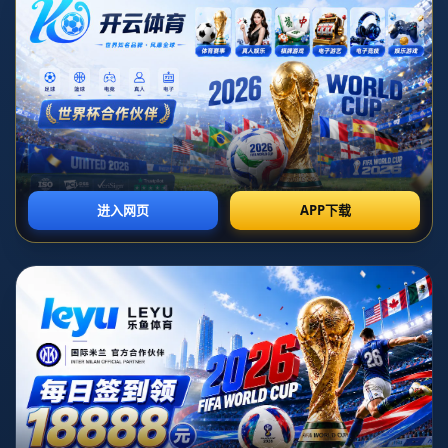
力。尽管球队不断在转会市场上引进强援，但对于这种"腰部无
力"的问题，解决方案始终不见成效。而现任临时主帅***拉尔夫·朗
尼克***显然深知这一痛点。他的目光已经投向了熟悉的旧东家——
莱比锡红牛队，而目标则是他们的中场铁腰***阿马杜·海达拉***，
一位兼具拦截与调度能力的优秀全能型中场。
---
### **海达拉：莱比锡体系的重要拼图**
作为莱比锡红牛的关键球员之一，海达拉长期以来在德甲展现出的
能力令人印象深刻。这位出生于马里的球员拥有极高的战术素养，
其防守凶悍、覆盖面积广的特点使他在球队中场中扮演至关重要的
角色。不仅如此，他还具备一定的向前穿插能力，时而能够送出出
色的关键性传球甚至直接威胁门前。