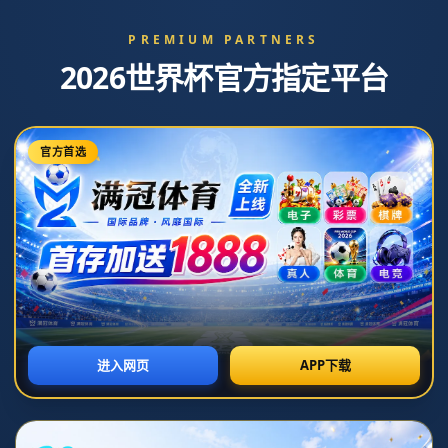
CATEGORIES
Toggle
navigati
首页
> NEWS
NEWS
若塔妙筆生花 繪最佳進球 初秋凱勝顯征途坦
途.
### 若塔妙笔生花，繪最佳進球：初秋凱勝顯征途坦途
**前言**