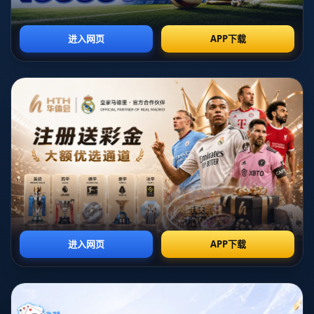
在今年利物浦對陣切爾西的一場焦點戰中，若塔以一記精彩的禁區
內轉身抽射征服了全場球迷。他在接應阿諾德的妙傳時，展現出極
強的空間感知能力和冷靜處理球的技巧，**精準控球後瞬間完成射
門**，皮球迅速飛入網窩。這一進球不僅彰顯了若塔靈巧的腳法，
也體現了他的臨場創造力。
### **關鍵數據支持：初秋階段狀態火熱**