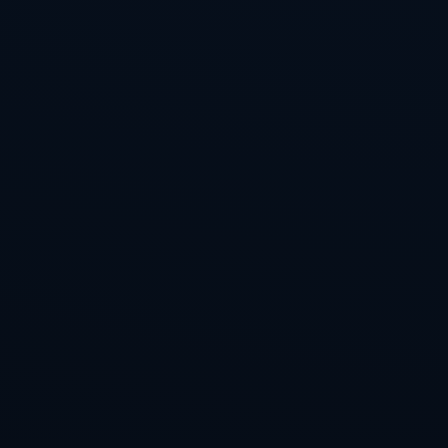
手陣容
蒙尼重
事實上
封對手