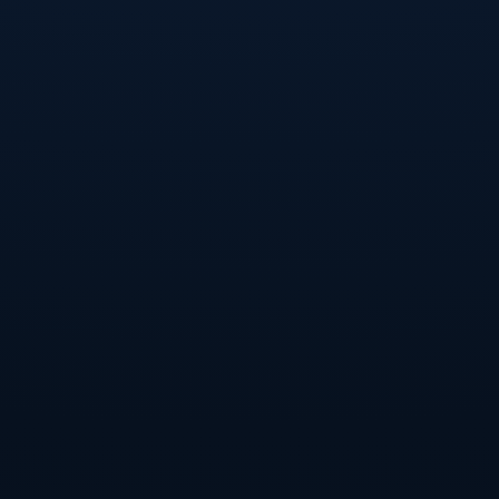
**萊萬多夫斯基全場主宰，2傳1射完美數據令人驚嘆**
賽，**萊萬多夫斯基再次展現了自己的頂級水準，用突破性的表現徹底擊
了2次助攻和1粒進球，可謂是一人帶動全隊。尤其是在下半場中，他先
徹底鎖定勝局。
不是萊萬首次在關鍵場次中發揮出色。本賽季他雖遭遇過一定程度的狀態波動