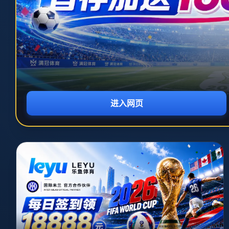
NEWS
**西
巴薩優先在冬季轉會註冊羅克 接著或再
*在本
引進一名中場球員.
場不敗
亚历山大31分雷霆送鹈鹕9连败 篮网胜
夫斯基
黄蜂.
中的穩
以色列与哈马斯相互“示强” 给停火协议
谈判带来负面影响.
---
Mike Tyson泰臣自爆6月險死 為健康
### 
戰鬥負保羅仍自覺勝利︱拳擊.
在巴薩
汤加努库阿洛法以南海域发生6.0级地
震.
為球隊
（巴黎奥运）奥运冠军李倩：自己战胜
員的高風
自己.
事實上
女足亞洲杯決賽中國3-2韓國 唐佳麗傳
他對外
射建功肖裕儀補時絕殺.