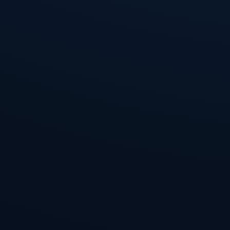
### 
本場比
賽貢獻
好戲，
這已經