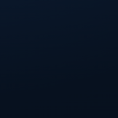
潰馬競的防線**。作為巴薩攻擊線上的核心，萊萬全場比
是憑藉精準的傳球讓加維打入一球，隨後自己再上演進球
，但本場的*“2傳1射”數據充分證明了他仍然是頂尖