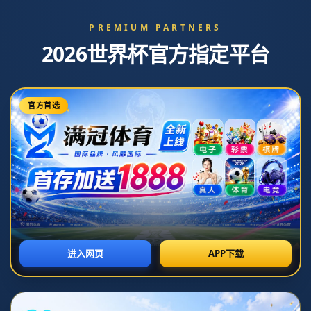
CATEGORIES
Toggle
navigati
首页
> NEWS
NEWS
英超第16輪紐卡斯爾1-0切爾西 英超黑馬5連勝
切爾西3連敗跌至第8.
**英超第16轮：纽卡斯尔1-0切尔西，黑马崛起与蓝军低谷**
在上一轮英超比赛中，纽卡斯尔以1-0小胜切尔西，成功实现五连